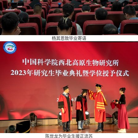
杨其恩致毕业寄语
陈世龙为毕业生援正流苏