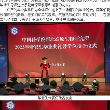
付出的辛劳与心血，党委副书记、纪委书记杨勇刚特别代表研究所向全体
毕业生导师送上承载着深深敬意和谢意的花束。
庄严的毕业典礼后为全体师生送上了一场精彩的毕业晚会，同学们曼
妙而热烈的舞蹈，老师们优美的歌声，气氛热烈的师生互动游戏……在张
震岳的那首 《再见》全场大合唱里，毕业典礼温暖落幕。
毕业生代表伍仕鑫发言