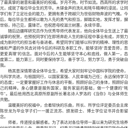
了最真挚的谢意和最美好的祝福。岁月不拘，时节如流。西高所的求学时
光，成就了每位毕业生的芳华。木铎金声的洗礼和牦牛精神的浸润，让同
学们有了立足社会的能力，更拥有勇于跨越只为世俗财物奔波的气魄。今
后，每位毕业生都将以敢为人先的勇气和担当，脚踏实地，发挥才智，摒
世俗，持己见，露锋芒。也祝愿母校滋兰树蕙，永续华章。
随后边疆晖研究员作为优秀导师代表发言，他向全体毕业生送上了最
诚挚的祝贺，也预祝同学们在即将奔赴人生的新征程中事业有成，并努力
成为新时代的担当者与奋进者。希望同学们能够以科学的精神、理性的思
维和严谨的作风去对待今后的科研及本职工作，能够坚持“吾爱吾师，吾
更爱真理”的信念。面对今后的人生能够坚守本心和底线，做人第一，态
度第二，能力第三，同时要保持学习，善于学习，努力学习，勇于突破自
我。
杨其恩深情寄语全体毕业生，希望大家时刻牢记中国科学院的使命，
与科学共进，与祖国同行，以国家富强、人民幸福为己任；永远保持学习
的态度；一定要掌握好工作与休息的平衡，照顾好自己的身体，照顾好自
己的精神。身心健康是服务国家，服务家庭的基础，做一个健康的“牦
牛”。最后他用西北高原所原副所长著名诗人罗洛的《当你》与全体师生
共勉。
温暖美好的祝福中，合着轻快的乐曲，所长、所学位评定委员会主席
陈世龙为毕业学子们一一援正流苏、颁发硕士、博士学位证书并合影留
念。
师者，传道授业解惑者。为了表达对各位导师一直以来为研究生培养