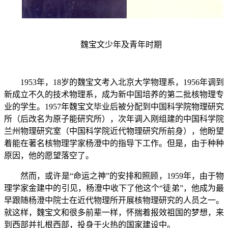
魏宝文少年及青年时期
1953
年，
18
岁的魏宝文考入北京大学物理系，
1956
年调到
新成立不久的技术物理系，成为新中国培养的第二批核物理专
业的学生。
1957
年魏宝文毕业后被分配到中国科学院物理研究
所（后改名为原子能研究所），次年调入刚组建的中国科学院
兰州物理研究室（中国科学院近代物理研究所前身），他盼望
着能在著名核物理学家杨澄中的指导下工作。但是，由于种种
原因，他的愿望落空了。
然而，或许是“命运之神”的安排和照顾，
1959
年，由于物
理学家金建中的引见，杨澄中收下了他这个“徒弟”，他成为最
早跟随杨澄中院士在近代物理所开展核物理研究的人员之一。
就这样，魏宝文和很多前辈一样，怀揣着报效祖国的梦想，来
到西部并扎根西部，投身于火热的国家建设中。