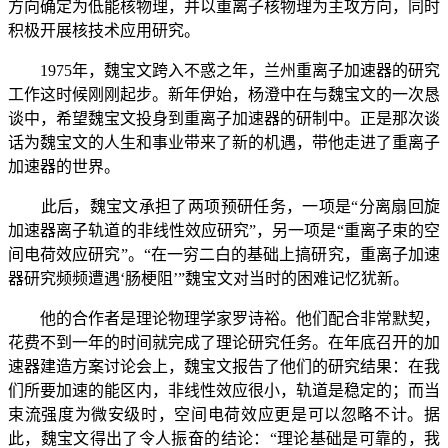
方向确定为低能核物理，并以重离子核物理为主攻方向，同时
积极开展核技术应用研究。
1975
年，魏宝文跨入不惑之年，兰州重离子加速器的研究
工作这时候刚刚起步。新年伊始，杨澄中在与魏宝文的一次恳
谈中，希望魏宝文投身到重离子加速器的研制中。正是那次谈
话为魏宝文的人生和事业带来了新的机遇，带他走进了重离子
加速器的世界。
此后，魏宝文承担了两项预研任务，一项是“分离扇回旋
加速器离子轨道的非线性效应研究”，另一项是“重离子束的空
间电荷效应研究”。“在一穷二白的基础上搞研究，重离子加速
器研究频频遭遇‘肠梗阻’”魏宝文对当时的困难记忆犹新。
他的合作者是理论物理学家罗诗裕。他们配合非常默契，
花费不到一年的时间就完成了理论研究任务。在年底召开的加
速器建造方案讨论会上，魏宝文报告了他们的研究结果：在我
们所要加速的能区内，非线性效应很小，轨道是稳定的；而当
束流强度为微安级时，空间电荷效应更是可以忽略不计。据
此，魏宝文得出了令人振奋的结论：“理论基础是可靠的，我