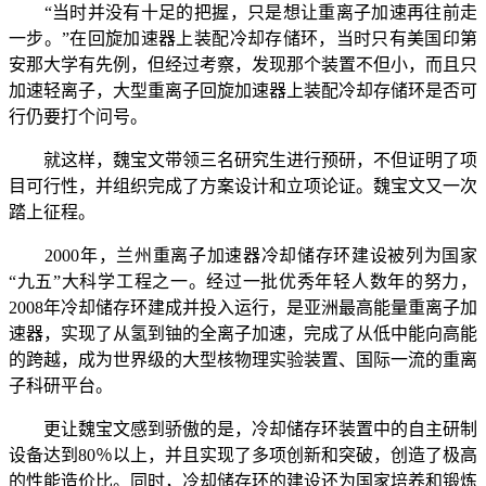
“当时并没有十足的把握，只是想让重离子加速再往前走
一步。”在回旋加速器上装配冷却存储环，当时只有美国印第
安那大学有先例，但经过考察，发现那个装置不但小，而且只
加速轻离子，大型重离子回旋加速器上装配冷却存储环是否可
行仍要打个问号。
就这样，魏宝文带领三名研究生进行预研，不但证明了项
目可行性，并组织完成了方案设计和立项论证。魏宝文又一次
踏上征程。
2000
年，兰州重离子加速器冷却储存环建设被列为国家
“九五”大科学工程之一。经过一批优秀年轻人数年的努力，
2008
年冷却储存环建成并投入运行，是亚洲最高能量重离子加
速器，实现了从氢到铀的全离子加速，完成了从低中能向高能
的跨越，成为世界级的大型核物理实验装置、国际一流的重离
子科研平台。
更让魏宝文感到骄傲的是，冷却储存环装置中的自主研制
设备达到
80
％以上，并且实现了多项创新和突破，创造了极高
的性能造价比。同时，冷却储存环的建设还为国家培养和锻炼