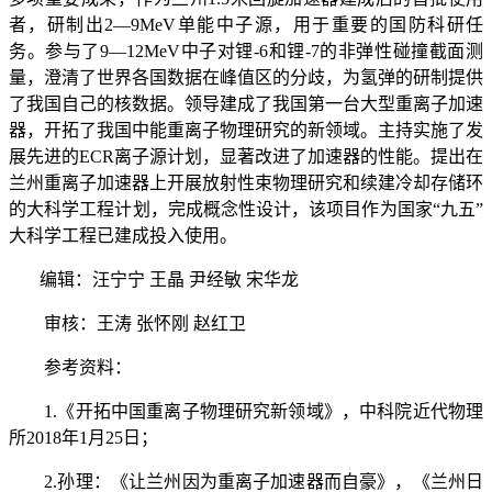
者，研制出
2
—
9MeV
单能中子源，用于重要的国防科研任
务。参与了
9
—
12MeV
中子对锂
-6
和锂
-7
的非弹性碰撞截面测
量，澄清了世界各国数据在峰值区的分歧，为氢弹的研制提供
了我国自己的核数据。领导建成了我国第一台大型重离子加速
器，开拓了我国中能重离子物理研究的新领域。主持实施了发
展先进的
ECR
离子源计划，显著改进了加速器的性能。提出在
兰州重离子加速器上开展放射性束物理研究和续建冷却存储环
的大科学工程计划，完成概念性设计，该项目作为国家“九五”
大科学工程已建成投入使用。
编辑：汪宁宁 王晶 尹经敏 宋华龙
审核：王涛 张怀刚 赵红卫
参考资料：
1.
《开拓中国重离子物理研究新领域》，中科院近代物理
所
2018
年
1
月
25
日；
2.
孙理：《让兰州因为重离子加速器而自豪》，《兰州日