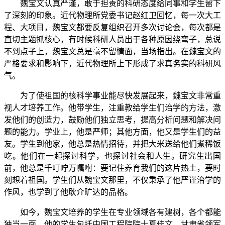
魏宝文认真严谨，敢于担责的科研态度给同事和学生留下
了深刻的印象。近代物理所党委书记赵红卫回忆，每一次大工
程、大项目，魏宝文都要反复组织召开多次讨论会，每次都是
直切主题抓核心，有时候科研人员出于各种原因绕弯子，总说
不到点子上，魏宝文总是毫不留情面，当场指出。在魏宝文的
严格要求和影响下，近代物理所上下形成了求真务实的科研风
气。
为了使祖国的核科学事业能尽快发展起来，魏宝文非常重
视人才培养工作。他带学生，注重教给学生们治学的方法，激
发他们的创造力，鼓励他们独立思考，提高分析问题和解决问
题的能力。学业上，他是严师；其他方面，他又是学生们的益
友。学生到他家，他总是热情招待，并把大米送给他们煮稀饭
吃。他们在一起探讨科学，也探讨社会和人生。研究生出国
前，他总是千叮咛万嘱咐：要记住养育我们的这片热土，要时
刻想着祖国。学生们从魏宝文那里，不仅秉承了他严谨治学的
作风，也学到了他耿介旷达的品格。
如今，魏宝文培养的学生在专业领域各有建树，各个都能
独当一面，他的学生包括中国工程院院士夏佳文、甘肃省领军