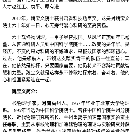
人才赵红卫、袁平、原有进……
2017
年，魏宝文院士获甘肃省科技功臣奖。这是对魏宝文
院士六十年如一日，心无旁骛潜心科研的至高赞扬。
六十载恪物明理，一甲子尽智报国。从风华正茂到年已耄
耋，从普通科研人员到中国科学院院士……改变的是年华、是
经历，不变的是对科研的不懈追求，是报效国家的那颗初心。
过去，他是领航人，带领这支踏实肯干的队伍一往直前；现
在，他依然是标杆，只要国家需要，他仍将义不容辞地贡献智
慧和力量。
魏宝文就是这样永不停歇地探索着、奋斗着。他的
心和祖国紧紧连在一起。
魏宝文简介：
核物理学家。河南禹州人。
1957
年毕业于北京大学物理
系。
1995
年当选为中国科学院院士。曾任中国科学院兰州分院
院长、近代物理研究所所长、兰州重离子加速器国家实验室主
任等职。主要从事核物理和加速器物理的理论与实验研究并获
多项重要成果，作为兰州
1.5
米回旋加速器建成后的首批使用