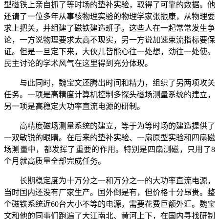
型磁铁上亲自抓了等时场的垫补实验，取得了可靠的数据。他
还请了一位多年从事核物理实验的物理学家张振康，从物理要
求上把关，并组建了磁铁建造班子。这些人在一起常常发生争
论，一方说物理要求太高不现实，另一方说加速束流指标要保
证。但是一旦定下来，大伙儿皆能心往一处想，劲往一处使。
民主讨论的学术风气在这里得到充分体现。
与此同时，魏宝文还腾出时间和精力，组织了另两项攻关
任务。一项是高精度计算机控制多探头磁场测量系统的建立，
另一项是高稳定大功率直流电源的研制。
高精度磁场测量系统的建立，等于为等时场的建造提供了
一双敏锐的眼睛。在后来的垫补实验、一扇原型实验和四扇磁
场测量中，都发挥了重要的作用。特别是四扇测磁，只用了
8
个月就高质量全部完成任务。
长期稳定度为十万分之一和万分之一的大功率直流电源，
当时国内还没有厂家生产。国外倒是有，但价格十分昂贵。整
个磁铁系统近
60
台大小不等的电源，需要花费巨额外汇。魏宝
文和他的同事们跑遍了大江南北、黄河上下，在国内寻找研制