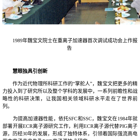
1989
年魏宝文院士在重离子加速器首次调试成功会上作报
告
慧眼独具引创新
作为近代物理所科研工作的“掌舵人”，魏宝文把更多的精
力投入到了研究所以及整个学科的发展中，一系列前瞻性和战
略性的科研决策，让我国相关领域科研水平走在了世界前
列。
为提高加速器性能，依托
SFC
和
SSC
，魏宝文在
1984
年就
部署开展
ECR
离子源研究工作，利用
ECR
离子源代替
PIG
离子
源，历经
30
年的发展，形成了独特体系，引领着国际强流高电