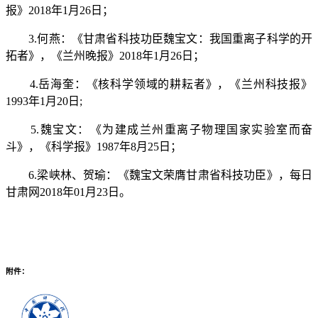
报》
2018
年
1
月
26
日；
3.
何燕：《甘肃省科技功臣魏宝文：我国重离子科学的开
拓者》，《兰州晚报》
2018
年
1
月
26
日；
4.
岳海奎：《核科学领域的耕耘者》，《兰州科技报》
1993
年
1
月
20
日
;
5.
魏宝文：《为建成兰州重离子物理国家实验室而奋
斗》，《科学报》
1987
年
8
月
25
日；
6.
梁峡林、贺瑜：《魏宝文荣膺甘肃省科技功臣》，每日
甘肃网
2018
年
01
月
23
日。
附件：