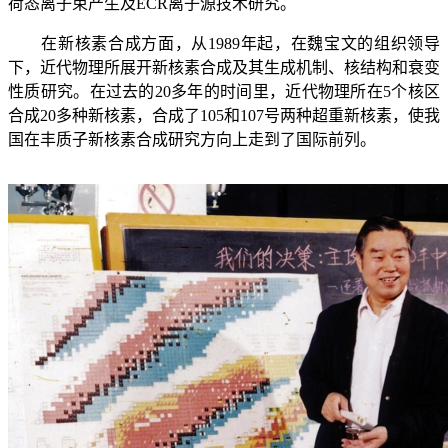
荷态离子束产生及
ECR
离子源技术研究。
在新核素合成方面，从
1989
年起，在魏宝文的组织领导
下，近代物理所展开新核素合成及其生成机制、核结构和衰变
性质研究。在过去的
20
多年的时间里，近代物理所在
5
个核区
合成
20
多种新核素，合成了
105
和
107
号两种超重新核素，使我
国在丰质子新核素合成研究方向上走到了国际前列。