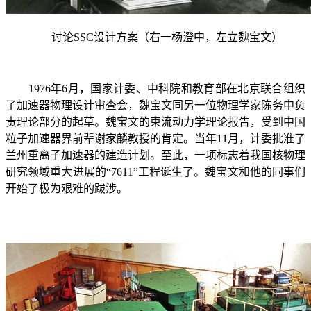
讨论
SSC
设计方案（右一杨澄中，左立魏宝文）
1976
年
6
月，国家计委、中科院和教育部在北京联合组织
了加速器物理设计审查会，魏宝文同另一位物理学家陈务中负
责理论部分的起草。魏宝文的束流动力学理论报告，受到中国
粒子加速器界前辈谢家麟教授的肯定。当年
11
月，计委批准了
兰州重离子加速器的建造计划。至此，一项标志着我国核物理
研究领域重大进展的“
7611
”工程诞生了。魏宝文和他的同事们
开始了极为艰难的跋涉。