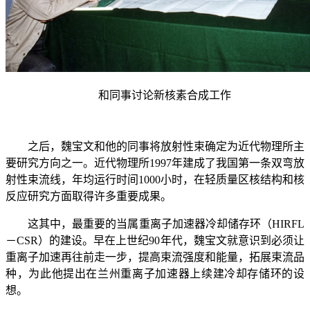
和同事讨论新核素合成工作
之后，魏宝文和他的同事将放射性束确定为近代物理所主
要研究方向之一。近代物理所
1997
年建成了我国第一条双弯放
射性束流线，年均运行时间
1000
小时，在轻质量区核结构和核
反应研究方面取得许多重要成果。
这其中，最重要的当属重离子加速器冷却储存环（
HIRFL
－
CSR
）的建设。早在上世纪
90
年代，魏宝文就意识到必须让
重离子加速再往前走一步，提高束流强度和能量，拓展束流品
种，为此他提出在兰州重离子加速器上续建冷却存储环的设
想。