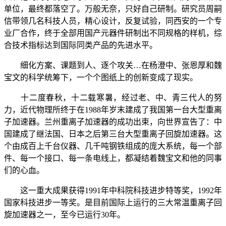
单位，最终都落空了。万般无奈，只好自己研制。研究员周嗣
信带领几名科技人员，精心设计，反复试验，同西安的一个专
业厂合作，终于全部用国产元器件研制出不同规格的样机，综
合技术指标达到国际同类产品的先进水平。
细化方案、课题到人、逐个攻关…在
杨澄中、张恩厚
和魏
宝文的科学统筹下，一个个图纸上的创新变成了现实。
十二度春秋，十二载寒暑，经过老、中、青三代人的努
力，近代物理所终于在
1988
年岁末建成了我国第一台大型重离
子加速器。兰州重离子加速器的成功出束，向世界宣告了：中
国建成了继法国、日本之后第三台大型重离子回旋加速器。这
个由成百上千台仪器、几千吨钢铁组成的庞大系统，每一个部
件、每一个接口、每一条电线上，都凝结着魏宝文和他的同事
们的心血。
这一重大成果获得
1991
年中科院科技进步特等奖，
1992
年
国家科技进步一等奖。是目前国际上运行的三大常温重离子回
旋加速器之一，至今已运行
30
年。