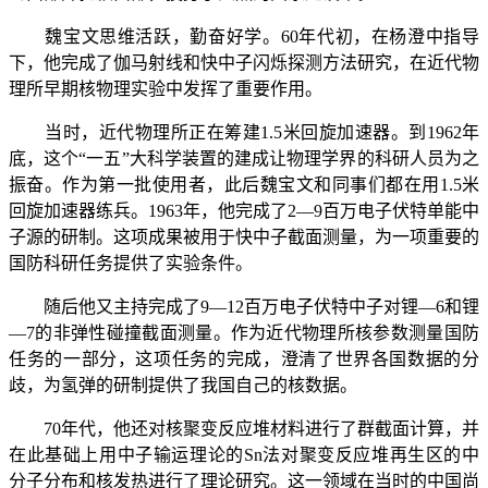
魏宝文思维活跃，勤奋好学。
60
年代初，在杨澄中指导
下，他完成了伽马射线和快中子闪烁探测方法研究，在近代物
理所早期核物理实验中发挥了重要作用。
当时，近代物理所正在筹建
1.5
米回旋加速器。到
1962
年
底，这个“一五”大科学装置的建成让物理学界的科研人员为之
振奋。作为第一批使用者，此后魏宝文和同事们都在用
1.5
米
回旋加速器练兵。
1963
年，他完成了
2
—
9
百万电子伏特单能中
子源的研制。这项成果被用于快中子截面测量，为一项重要的
国防科研任务提供了实验条件。
随后他又主持完成了
9
—
12
百万电子伏特中子对锂—
6
和锂
—
7
的非弹性碰撞截面测量。作为近代物理所核参数测量国防
任务的一部分，这项任务的完成，澄清了世界各国数据的分
歧，为氢弹的研制提供了我国自己的核数据。
70
年代，他还对核聚变反应堆材料进行了群截面计算，并
在此基础上用中子输运理论的
Sn
法对聚变反应堆再生区的中
分子分布和核发热进行了理论研究。这一领域在当时的中国尚