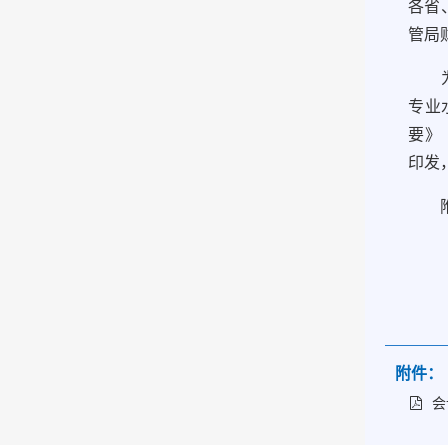
各省
管局
为深
专业
要》
印发
附件
附件：
会