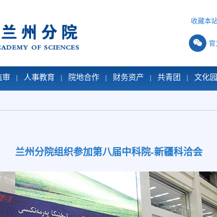
收藏本
官
监审
人事教育
院地合作
财务资产
共青团
文化
|
|
|
|
|
兰州分院组织参加第八届中科院-新疆科洽会