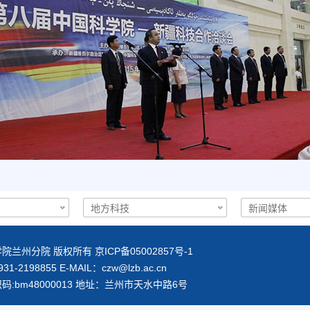
院兰州分院 版权所有 京ICP备05002857号-1
1-2198855 E-MAIL：
czw@lzb.ac.cn
码:bm48000013 地址：兰州市天水中路6号