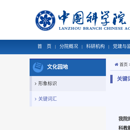
首 页
分院概况
科研机构
党建与
|
|
|
首页
文化园地
关键
形象标识
关键词汇
我院
科教