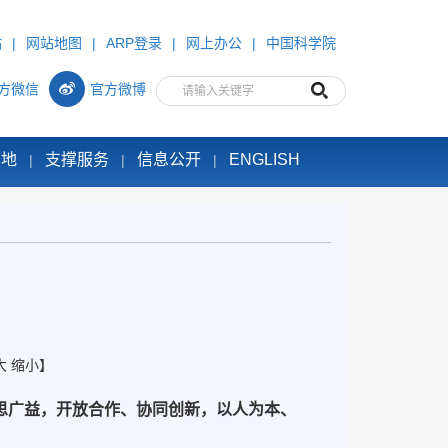
站
|
网站地图
|
ARP登录
|
网上办公
|
中国科学院
方微信
官方微博
园地
支撑服务
信息公开
ENGLISH
|
|
|
大
缩小
】
思广益，开放合作、协同创新，以人为本、