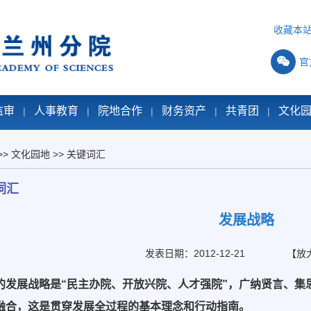
收藏本
官
监审
人事教育
院地合作
财务资产
共青团
文化
|
|
|
|
|
>>
文化园地
>>
关键词汇
词汇
发展战略
发表日期：2012-12-21
【
放
的发展战略是“民主办院、开放兴院、人才强院”，广纳贤言、集
融合，这是贯穿发展全过程的基本理念和行动指南。