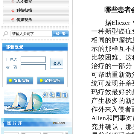
人才教育
哪些患者
科技扫描
传媒视角
据Eliezer
一种新型癌症
相同的肿瘤抗
示的那样互不
比较困难。这
治疗的一部分
可帮助重新激
统可发现并杀
玛疗效最好的
产生极多的新
作外来入侵者
Allen和同
图 片 库
究并确认，那