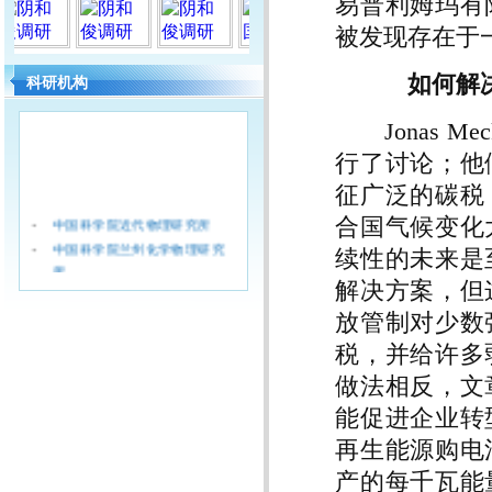
易普利姆玛有
被发现存在于
如何解决
科研机构
Jonas M
行了讨论；他
征广泛的碳税
·
中国科学院近代物理研究所
合国气候变化
·
中国科学院兰州化学物理研究
续性的未来是
所
解决方案，但
·
中国科学院西北生态环境资源
研究院（筹)
放管制对少数
·
中国科学院青海盐湖研究所
税，并给许多
·
中国科学院西北高原生物研究
做法相反，文
所
能促进企业转
·
兰州文献情报中心
·
兰州油气资源研究中心
再生能源购电
产的每千瓦能