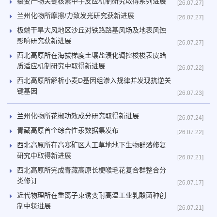
裂变产物关键核素中子反应机制研究取得系列进展
[26.07.27]
兰州化物所摩擦/力致发光研究获新进展
[26.07.27]
极端干旱大风地区沙丘对铁路路基风场及地表风蚀
影响研究获新进展
[26.07.27]
西北高原所在海拔梯度土壤盐渍化调控梭梭表皮蜡
质适应机制研究中取得新进展
[26.07.22]
西北高原所解析小麦D基因组渗入规律并发现抗逆关
键基因
[26.07.23]
兰州化物所花椒功效成分研究取得新进展
[26.07.24]
青藏高原首个综合性汞数据集发布
[26.07.22]
西北高原所在高寒矿区人工草地地下生物群落修复
研究中取得新进展
[26.07.21]
西北高原所完成青藏高原长梗喉毛花复合群整合分
类修订
[26.07.17]
近代物理所在重离子束诱变耐高温工业乳酸菌种创
制中获进展
[26.07.21]