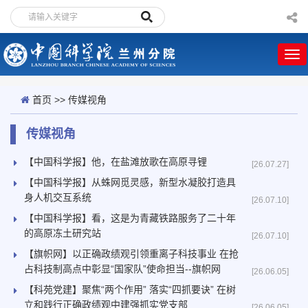
首页
>>
传媒视角
传媒视角
【中国科学报】他，在盐滩放歌在高原寻锂
[26.07.27]
【中国科学报】从蛛网觅灵感，新型水凝胶打造具
身人机交互系统
[26.07.10]
【中国科学报】看，这是为青藏铁路服务了二十年
的高原冻土研究站
[26.07.10]
【旗帜网】以正确政绩观引领重离子科技事业 在抢
占科技制高点中彰显“国家队”使命担当--旗帜网
[26.06.05]
【科苑党建】聚焦“两个作用” 落实“四抓要诀” 在树
立和践行正确政绩观中建强抓实党支部
[26.06.05]