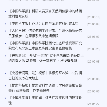
【中国科学报】科研人员预言天然同位素中的结团
放射性候选核
[26.06.10]
【中国科学报】乔旦：让国产润滑材料闪耀太空
[26.06.04]
【人民日报】何梁何利奖获得者、兰州化物所研究
员张俊彦：在摩擦系数中追问极限
[26.06.03]
【中国科学报】中国科学院西北生态环境资源研究
院发布东北冻土本底及冻融灾害调查数据集
[26.05.25]
【央视新闻】[开局“十五五” 实干创未来]新长征路上
的青春之歌 马晓晨：做一颗石子 扎根戈壁盐滩
[26.05.08]
【央视新闻客户端】视频丨扎根戈壁盐滩 “90后”博
士把论文写在大地上
[26.05.08]
【甘肃科技报】甘肃省科学道德与学风建设报告会
举行 薛群基院士作专题报告
[26.05.06]
【中国科学报】李丽娟：绽放在高原盐湖的铿锵玫
瑰
[26.04.27]