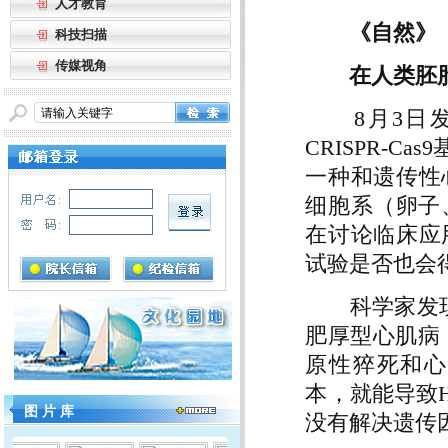
人才教育
《自然》
科技扫描
传媒视角
在人类胚
8月3日发
CRISPR-
一种和遗传性
细胞系（卵子
在讨论临床应
试验是否也会
科学家发现一
肥厚型心肌病
原性猝死和心
本，就能导致
图 片 库
没有解决遗传