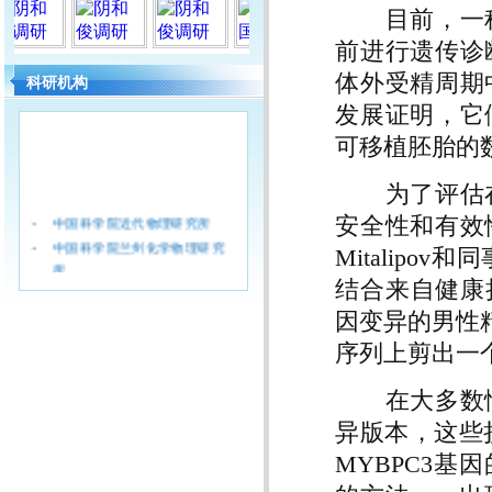
目前，一种
前进行遗传诊
体外受精周期
科研机构
发展证明，它
可移植胚胎的
为了评估在
·
中国科学院近代物理研究所
安全性和有效性
·
中国科学院兰州化学物理研究
Mitalipo
所
结合来自健康
·
中国科学院西北生态环境资源
研究院（筹)
因变异的男性精
·
中国科学院青海盐湖研究所
序列上剪出一
·
中国科学院西北高原生物研究
所
在大多数情
·
兰州文献情报中心
异版本，这些
·
兰州油气资源研究中心
MYBPC3