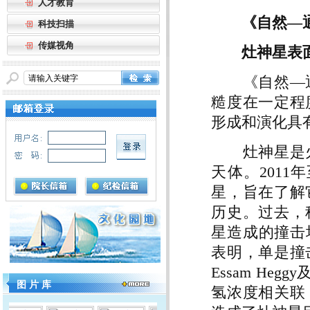
人才教育
《自然—
科技扫描
传媒视角
灶神星表
《自然—通
糙度在一定程
形成和演化具
灶神星是火
天体。2011
星，旨在了解
历史。过去，
星造成的撞击
表明，单是撞
Essam H
图 片 库
氢浓度相关联