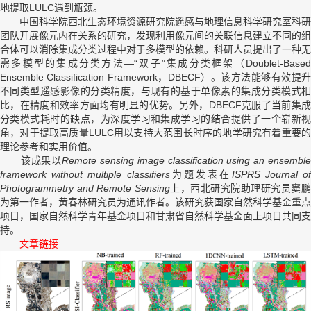
地提取
LULC
遇到瓶颈。
中国科学院西北生态环境资源研究院遥感与地理信息科学研究室科研
团队开展像元内在关系的研究，发现利用像元间的关联信息建立不同的组
合体可以消除集成分类过程中对于多模型的依赖。科研人员提出了一种无
需多模型的集成分类方法
—“
双子
”
集成分类框架（
Doublet-Base
Ensemble Classification Framework
，
DBECF
）。该方法能够有效提
不同类型遥感影像的分类精度，与现有的基于单像素的集成分类模式相
比，在精度和效率方面均有明显的优势。另外，
DBECF
克服了当前集成
分类模式耗时的缺点，为深度学习和集成学习的结合提供了一个崭新视
角，对于提取高质量
LULC
用以支持大范围长时序的地学研究有着重要
理论参考和实用价值。
该成果以
Remote sensing image classification using an ensembl
framework without multiple classifiers
为题发表在
ISPRS Journal o
Photogrammetry and Remote Sensing
上，西北研究院助理研究员窦
为第一作者，黄春林研究员为通讯作者。该研究获国家自然科学基金重点
项目，国家自然科学青年基金项目和甘肃省自然科学基金面上项目共同支
持。
文章链接