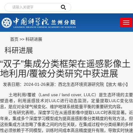
首页
>>
科研进展
科研进展
“双子”集成分类框架在遥感影像土
地利用/覆被分类研究中获进展
发表日期：2024-01-26
来源：西北生态环境资源研究院
【
放大
缩小
】
土地利用
/
覆被（
Land use / land cover, LULC
）是生态环境的主要
塑造者，利用遥感技术对
LULC
进行动态监测，定量提取
LULC
变化信
息，是应对全球气候变化、维护地球系统能量平衡的重要研究内容。
已有研究表明，深度学习在从遥感影像中提取
LULC
时表现显著。
年来，集成多个深度学习模型成为提高遥感影像分类精度的有效方法，但
这些集成方法忽略了像素之间的内在关联，在集成过程中分类结果的多样
性必须依赖于不同模型，训练时间成本高且精度提升有限，导致实时快速