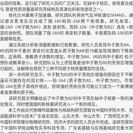
出现的现象，这引起了研究人员的广泛关注。在缺中子核区，新核素合成
与 衰变性质测量是研究壳结构及其演化的有效途径之一。
依托兰州重离子加速器，研究团队利用充气反冲核谱仪SHANS，通
过熔合蒸发反应合成了锇-160和钨-156两个新核素。研究发现，
锇-160（中子数为84）具有 放射性，而钨-156（中子数为82）具有 +衰
变的放射性。团队测量了锇-160的 衰变粒子能量、半衰期及钨-156的半
衰期等性质。
通过系统分析新测量数据和已有数据，研究人员发现中子数为84、
85的同中子素的 衰变约化宽度从质子数为68到76都呈现规律的下降趋
势。这表明，随着原子序数的增加，中子数为84、85的同中子素的 粒子
预形成概率变小。研究团队认为上述现象是由中子数为82的壳效应增强
引起的，该解释也得到了三种不同原子核质量模型的支持。
进一步的研究显示，中子数为82的中子壳效应增强的原因在于不断
逼近可能存在的双幻核——铅-164 (质子数为82、中子数为82)。尽管
铅-164在质子滴线外很远，但增强的壳效应有可能让它成为一个束缚或
者准束缚的原子核。
该研究首次明确给出了中子数为82的中子壳在缺中子核素一侧的演
化情况，同时使我国的新核素研究进入一个新的核区。
本工作由近代物理所超重核与核结构研究室联合中国科学院大学、先
进能源科学与技术广东省实验室、山东大学、中山大学、广西师范大学、
中国科学院理论物理研究所、同济大学的研究人员合作完成。该研究得到
了中国科学院战略性先导科技专项、广东省基础与应用基础研究重大项