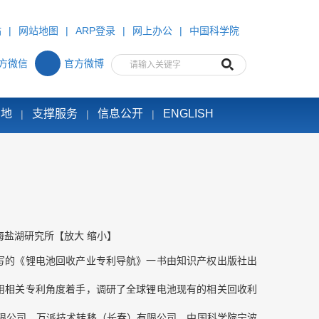
站
|
网站地图
|
ARP登录
|
网上办公
|
中国科学院
方微信
官方微博
园地
支撑服务
信息公开
ENGLISH
|
|
|
海盐湖研究所
【
放大
缩小
】
写的《锂电池回收产业专利导航》一书由知识产权出版社出
用相关专利角度着手，调研了全球锂电池现有的相关回收利
限公司、万派技术转移（长春）有限公司、中国科学院宁波