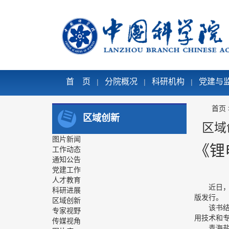
首 页
分院概况
科研机构
党建与
|
|
|
首页
区域创新
区域
图片新闻
《锂
工作动态
通知公告
党建工作
人才教育
近日
科研进展
版发行。
区域创新
该书
专家视野
用技术和
传媒视角
青海