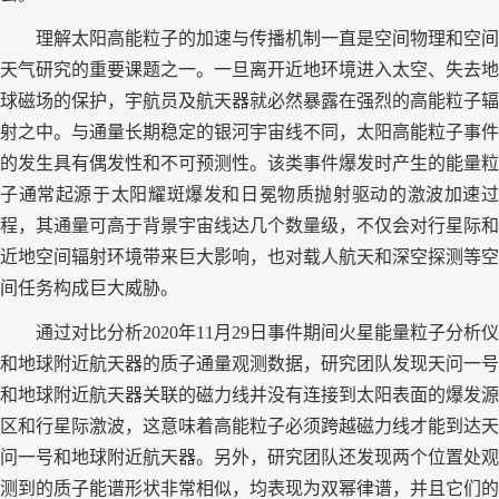
理解太阳高能粒子的加速与传播机制一直是空间物理和空间
天气研究的重要课题之一。一旦离开近地环境进入太空、失去地
球磁场的保护，宇航员及航天器就必然暴露在强烈的高能粒子辐
射之中。与通量长期稳定的银河宇宙线不同，太阳高能粒子事件
的发生具有偶发性和不可预测性。该类事件爆发时产生的能量粒
子通常起源于太阳耀斑爆发和日冕物质抛射驱动的激波加速过
程，其通量可高于背景宇宙线达几个数量级，不仅会对行星际和
近地空间辐射环境带来巨大影响，也对载人航天和深空探测等空
间任务构成巨大威胁。
通过对比分析2020年11月29日事件期间火星能量粒子分析仪
和地球附近航天器的质子通量观测数据，研究团队发现天问一号
和地球附近航天器关联的磁力线并没有连接到太阳表面的爆发源
区和行星际激波，这意味着高能粒子必须跨越磁力线才能到达天
问一号和地球附近航天器。另外，研究团队还发现两个位置处观
测到的质子能谱形状非常相似，均表现为双幂律谱，并且它们的