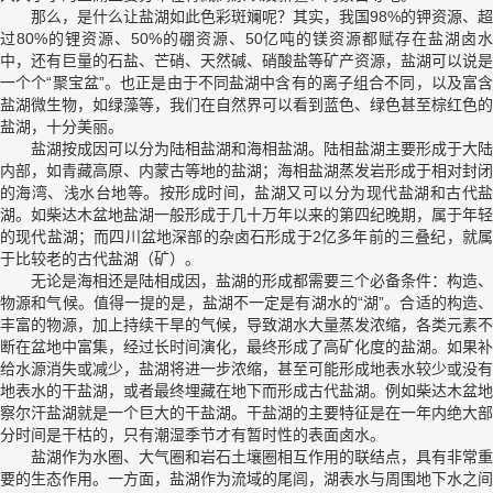
那么，是什么让盐湖如此色彩斑斓呢？其实，我国98%的钾资源、超
过80%的锂资源、50%的硼资源、50亿吨的镁资源都赋存在盐湖卤水
中，还有巨量的石盐、芒硝、天然碱、硝酸盐等矿产资源，盐湖可以说是
一个个“聚宝盆”。也正是由于不同盐湖中含有的离子组合不同，以及富含
盐湖微生物，如绿藻等，我们在自然界可以看到蓝色、绿色甚至棕红色的
盐湖，十分美丽。
盐湖按成因可以分为陆相盐湖和海相盐湖。陆相盐湖主要形成于大陆
内部，如青藏高原、内蒙古等地的盐湖；海相盐湖蒸发岩形成于相对封闭
的海湾、浅水台地等。按形成时间，盐湖又可以分为现代盐湖和古代盐
湖。如柴达木盆地盐湖一般形成于几十万年以来的第四纪晚期，属于年轻
的现代盐湖；而四川盆地深部的杂卤石形成于2亿多年前的三叠纪，就属
于比较老的古代盐湖（矿）。
无论是海相还是陆相成因，盐湖的形成都需要三个必备条件：构造、
物源和气候。值得一提的是，盐湖不一定是有湖水的“湖”。合适的构造、
丰富的物源，加上持续干旱的气候，导致湖水大量蒸发浓缩，各类元素不
断在盆地中富集，经过长时间演化，最终形成了高矿化度的盐湖。如果补
给水源消失或减少，盐湖将进一步浓缩，甚至可能形成地表水较少或没有
地表水的干盐湖，或者最终埋藏在地下而形成古代盐湖。例如柴达木盆地
察尔汗盐湖就是一个巨大的干盐湖。干盐湖的主要特征是在一年内绝大部
分时间是干枯的，只有潮湿季节才有暂时性的表面卤水。
盐湖作为水圈、大气圈和岩石土壤圈相互作用的联结点，具有非常重
要的生态作用。一方面，盐湖作为流域的尾闾，湖表水与周围地下水之间