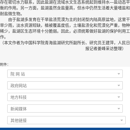
存在密切水力联系，因此盐湖在流域水文生态系统起到维持水—盐动态平
衡的作用。另一方面，盐湖虽然含盐量高，但水中仍然生活着大量嗜盐和
耐盐微生物。
由于盐湖多发育在干旱盐渍荒漠为主的封闭型内陆高原盆地，这里干
旱少雨，淡水资源短缺，植被覆盖度低，土壤盐渍化和荒漠化严重，物种
稀少，盐湖区生态环境十分脆弱。因此，必须统筹做好盐湖的保护利用工
作。
（本文作者为中国科学院青海盐湖研究所副所长、研究员
王建萍
，人民日
报记者姜峰采访整理）
附件：