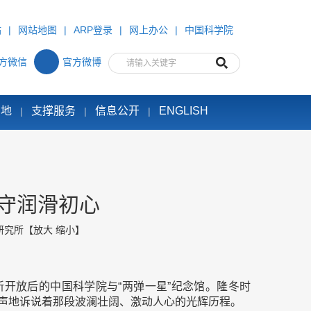
站
|
网站地图
|
ARP登录
|
网上办公
|
中国科学院
方微信
官方微博
园地
支撑服务
信息公开
ENGLISH
|
|
|
守润滑初心
研究所
【
放大
缩小
】
开放后的中国科学院与“两弹一星”纪念馆。隆冬时
声地诉说着那段波澜壮阔、激动人心的光辉历程。