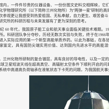
馆内，一件件珍贵的仪器设备、一份份图文史料交相辉映，它
化学物理研究所（以下简称兰州化物所）为“两弹一星”研制的
次参观更让我感受到热爱祖国、无私奉献，自力更生、艰苦奋斗
研究所的科研历程与未来发展有了更为深刻的思考。
世
纪
60
年代，我国原子能工业和航天事业面临关键技术难题。
1
所。科研团队争分夺秒，历经无数次实验与失败，终于在
1966
进入实际应用的第一个新型高能单质炸药。以此为基础，在各
家鉴定，具有国防尖端实用价值、达到国内先进水平的高能混
，兰州化物所研制的复合镀层，具有良好的导电性，以及一定的
地球卫星短波天线在超高真空、高辐射太空条件下顺利开启的问
系统中高速高负荷轴承在液氧状态下卡死的问题，为我国航天事