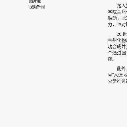
图片库
踏入
视频新闻
学院兰州
触动。此
力，也对
20
兰州化物
功合成并
个通过国
撑。
此外
号”人造
火箭推进