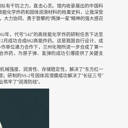
们似有千钧之力，直击心灵。馆内收录展出的中国科
高效能化学炸药和固体润滑材料的档案史料，让我深受
，大力协同、勇于登攀的“两弹一星”精神的强大感召
962年
，代号“
142
”的高效能化学炸药研制任务下达至
年
2
月
成功合成
662高
能炸药。这是我国自行设计、成
协作单位通力合作下，兰州化物所进一步合成了第一
合炸药，为原子弹、氢弹的成功引爆提供了关键支
机械强度、润滑性、存储稳定性，解决了“东方红一
题；研制的
SS-2号
固体润滑膜成功解决了“长征三号”
业筑牢了“润滑防线”。