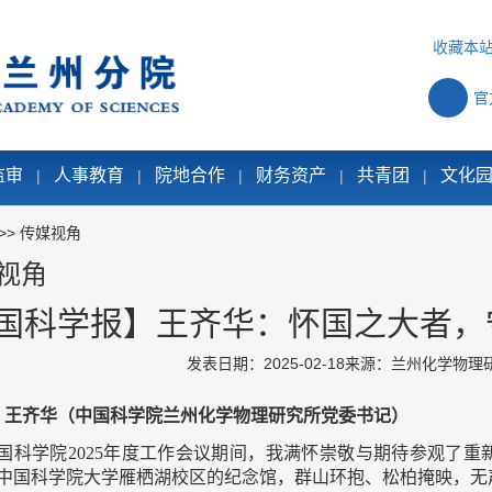
收藏本
官
监审
人事教育
院地合作
财务资产
共青团
文化
|
|
|
|
|
>>
传媒视角
视角
国科学报】王齐华：怀国之大者，
发表日期：2025-02-18
来源：兰州化学物理
｜ 王齐华（中国科学院兰州化学物理研究所党委书记）
国科学
院2025年
度工作会议期间，我满怀崇敬与期待参观了重新
中国科学院大学雁栖湖校区的纪念馆，群山环抱、松柏掩映，无