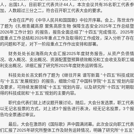
人，出国1人，目前职工代表共计44人，本次会议共有35名职工代表参
加，人数超过三分之二，符合召开职工代表大会的要求。
大会在庄严的《中华人民共和国国歌》中拉开序幕。会上，陈世龙作
了题为《扎根青藏高原 聚焦高原生物 保障生态安全2025年工作总结暨
2026年工作计划》的报告，报告全面总结了“十四五”完成情况、2025年
度重点工作总结和2026年重点工作及取得的工作成效，深入分析了存在
的问题和不足，对下一阶段重点工作作出安排和部署。
财务处处长赵海燕向大会汇报2025年度财务报告，从资产负债情
况、收入概况、支出概况、资源配置暨预算绩效概况和工会收支及职工福
利支出概况，详细汇报了研究所2025年度财务运转情况。
科技处处长吉文鹤作了题为《继往开来 谱写新篇 “十四五”科技成就
与“十五五”发展规划》的报告，细致介绍了中国科学院“十五五”规划内容
及要求，可持续发展领域“十五五”规划内容，以及研究所“十四五”时期取
得的科技成就和“十五五”规划的主要内容。
职代会代表们就上述议题开展讨论。随后，大会分发选票，职工代表
以无记名投票的方式，对上述3个报告进行表决，经无记名投票，3个报
告均全票通过审议。
最后，大会在激昂的《国际歌》声中圆满闭幕。此次会议向职工代表
们汇报了2025年研究所整体工作及财务运转情况，明确了研究所“十五五”