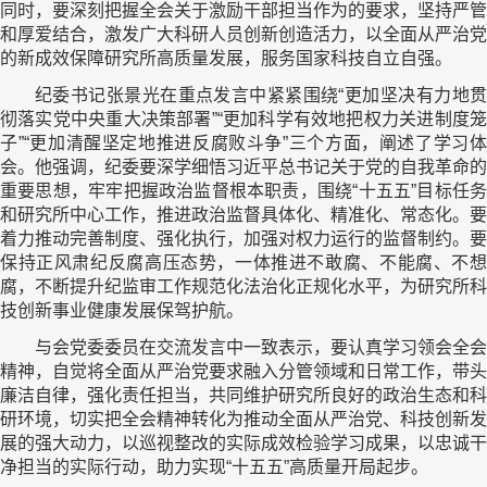
同时，要深刻把握全会关于激励干部担当作为的要求，坚持严管
和厚爱结合，激发广大科研人员创新创造活力，以全面从严治党
的新成效保障研究所高质量发展，服务国家科技自立自强。
纪委书记张景光在重点发言中紧紧围绕“更加坚决有力地贯
彻落实党中央重大决策部署”“更加科学有效地把权力关进制度笼
子”“更加清醒坚定地推进反腐败斗争”三个方面，阐述了学习体
会。他强调，纪委要深学细悟习近平总书记关于党的自我革命的
重要思想，牢牢把握政治监督根本职责，围绕“十五五”目标任务
和研究所中心工作，推进政治监督具体化、精准化、常态化。要
着力推动完善制度、强化执行，加强对权力运行的监督制约。要
保持正风肃纪反腐高压态势，一体推进不敢腐、不能腐、不想
腐，不断提升纪监审工作规范化法治化正规化水平，为研究所科
技创新事业健康发展保驾护航。
与会党委委员在交流发言中一致表示，要认真学习领会全会
精神，自觉将全面从严治党要求融入分管领域和日常工作，带头
廉洁自律，强化责任担当，共同维护研究所良好的政治生态和科
研环境，切实把全会精神转化为推动全面从严治党、科技创新发
展的强大动力，以巡视整改的实际成效检验学习成果，以忠诚干
净担当的实际行动，助力实现“十五五”高质量开局起步。