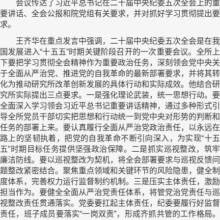
会议传达了习近平总书记在二十届中央纪委五次全会上的重
要讲话、全会公报和院党组有关要求，并对抓好学习贯彻提出要
求。
王齐华在重点发言中强调，二十届中央纪委五次全会是在我
国发展进入“十五五”时期关键阶段召开的一次重要会议。全所上
下要把学习贯彻全会精神作为重要政治任务，深刻领会党中央关
于全面从严治党、推进党的自我革命的最新部署要求，并将其转
化为推动研究所改革创新发展的具体行动和实际成效。他结合研
究所实际提出三点要求。一是强化理论武装，统一思想行动。要
全面深入学习领会习近平总书记重要讲话精神，通过多种形式引
导全所党员干部切实把思想和行动统一到党中央对形势的判断和
任务的部署上来。要认真履行全面从严治党政治责任，以永远在
路上的坚韧执着，把党的自我革命不断引向深入，为实现“十五
五”时期目标任务提供坚强政治保障。二是抓实巡视整改，筑牢
廉洁防线。要以巡视整改为契机，将全会部署要求与巡视反馈问
题整改紧密结合。聚焦重点领域和关键环节的风险隐患，健全制
度体系，完善权力运行监督制约机制。三是压实主体责任，激励
担当作为。要健全全面从严治党责任体系，将管党治党责任与巡
视整改责任贯通落实。党委要扛起主体责任，纪委要履行好监督
责任，班子成员要落实“一岗双责”，形成齐抓共管的工作格局。