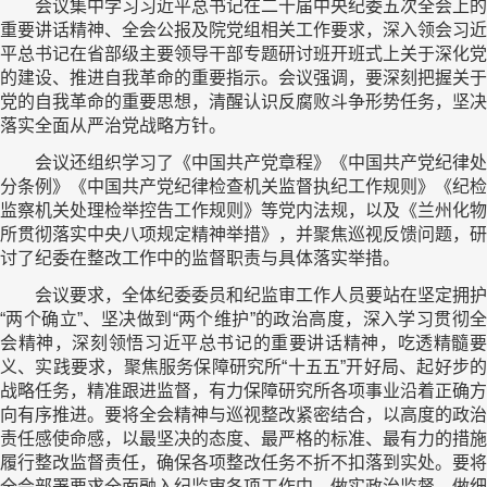
会议集中学习习近平总书记在二十届中央纪委五次全会上的
重要讲话精神、全会公报及院党组相关工作要求，深入领会习近
平总书记在省部级主要领导干部专题研讨班开班式上关于深化党
的建设、推进自我革命的重要指示。会议强调，要深刻把握关于
党的自我革命的重要思想，清醒认识反腐败斗争形势任务，坚决
落实全面从严治党战略方针。
会议还组织学习了《中国共产党章程》《中国共产党纪律处
分条例》《中国共产党纪律检查机关监督执纪工作规则》《纪检
监察机关处理检举控告工作规则》等党内法规，以及《兰州化物
所贯彻落实中央八项规定精神举措》，并聚焦巡视反馈问题，研
讨了纪委在整改工作中的监督职责与具体落实举措。
会议要求，全体纪委委员和纪监审工作人员要站在坚定拥护
“两个确立”、坚决做到“两个维护”的政治高度，深入学习贯彻全
会精神，深刻领悟习近平总书记的重要讲话精神，吃透精髓要
义、实践要求，聚焦服务保障研究所“十五五”开好局、起好步的
战略任务，精准跟进监督，有力保障研究所各项事业沿着正确方
向有序推进。要将全会精神与巡视整改紧密结合，以高度的政治
责任感使命感，以最坚决的态度、最严格的标准、最有力的措施
履行整改监督责任，确保各项整改任务不折不扣落到实处。要将
全会部署要求全面融入纪监审各项工作中，做实政治监督，做细