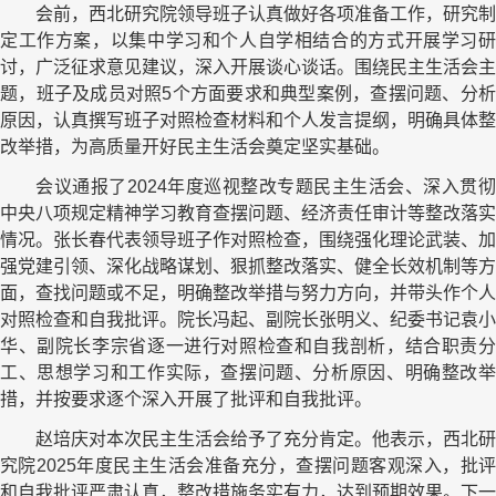
会前，西北研究院领导班子认真做好各项准备工作，研究制
定工作方案，以集中学习和个人自学相结合的方式开展学习研
讨，广泛征求意见建议，深入开展谈心谈话。围绕民主生活会主
题，班子及成员对照5个方面要求和典型案例，查摆问题、分析
原因，认真撰写班子对照检查材料和个人发言提纲，明确具体整
改举措，为高质量开好民主生活会奠定坚实基础。
会议通报了2024年度巡视整改专题民主生活会、深入贯彻
中央八项规定精神学习教育查摆问题、经济责任审计等整改落实
情况。张长春代表领导班子作对照检查，围绕强化理论武装、加
强党建引领、深化战略谋划、狠抓整改落实、健全长效机制等方
面，查找问题或不足，明确整改举措与努力方向，并带头作个人
对照检查和自我批评。院长冯起、副院长张明义、纪委书记袁小
华、副院长李宗省逐一进行对照检查和自我剖析，结合职责分
工、思想学习和工作实际，查摆问题、分析原因、明确整改举
措，并按要求逐个深入开展了批评和自我批评。
赵培庆对本次民主生活会给予了充分肯定。他表示，西北研
究院2025年度民主生活会准备充分，查摆问题客观深入，批评
和自我批评严肃认真，整改措施务实有力，达到预期效果。下一