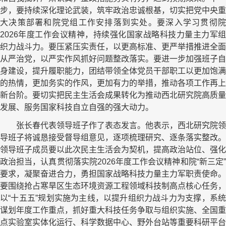
步，要持续深化理论武装，筑牢政治忠诚根基，切实把党中央重
大决策部署和院党组工作安排落到实处。要深入学习贯彻院
2026年度工作会议精神，持续强化国家战略科技力量主力军组
织力战斗力。要压紧压实责任，以更高标准、更严举措推进全面
从严治党，以严实作风抓好问题整改落实。要进一步加强班子自
身建设，提升履职能力，团结带领全体党员干部职工以更加饱满
的热情，更加务实的作风，更加有力的举措，推动各项工作再上
新台阶。要切实把民主生活会成果转化为推动西北研究院高质量
发展、服务国家科技自立自强的强大动力。
张长春代表领导班子作了表态发言。他表示，西北研究院领
导班子将诚恳接受督导组意见，逐项梳理研究、逐条落实整改。
领导班子成员要以此次民主生活会为契机，提高政治站位、强化
政治担当，认真贯彻落实院2026年度工作会议精神和院“新三定”
要求，凝聚奋进合力，勇担国家战略科技力量主力军职责使命。
要围绕抢占寒旱区生态环境资源工程领域科技制高点核心任务，
以“十五五”规划实施为主线，以提升组织力战斗力为支撑，系统
谋划年度工作重点，抓好重大科技任务争取与组织实施、全国重
点实验室实体化运行、科学数据中心、野外台站等重要科研平台