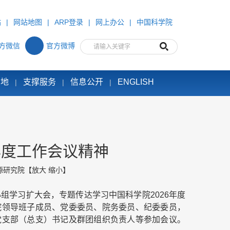
站
|
网站地图
|
ARP登录
|
网上办公
|
中国科学院
方微信
官方微博
园地
支撑服务
信息公开
ENGLISH
|
|
|
年度工作会议精神
源研究院
【
放大
缩小
】
组学习扩大会，专题传达学习中国科学院2026年度
院领导班子成员、党委委员、院务委员、纪委委员，
党支部（总支）书记及群团组织负责人等参加会议。