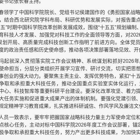
委书记张长春主持。
春领学了中国科学院院长、党组书记侯建国作的《勇担国家战略
，结合西北研究院学科布局、科研优势和发展实际，对报告重
四五”时期中国科学院改革创新发展成效，围绕“十五五”规划编
育科技人才发展、加强党对科技工作的全面领导等方面，对20
”规划开局、高质量完成科技创新工作指明了前进方向。全体党
度的政治责任感和历史使命感，推动各项决策部署落地见效、开
冯起就深入贯彻落实院工作会议精神、系统谋划和抓好2026
使命担当，分层分类组织开展学习宣传、研讨交流，切实把思
事创业的强大动力。要聚焦主责主业、发挥优势特色，紧扣“十
争取和承担重大科技任务，推动全国重点实验室实体化运行，
中心、科技智库等重要科研平台建设。要深化改革攻坚、着力
大任务实施和促进重大成果产出的体制机制。要强化党建引领
规定精神学习教育成果，扎实推进科研诚信、作风学风及廉洁文
人员一致表示，要牢牢把握国家战略科技力量主力军使命定位
点核心任务，主动对标中国科学院2026年度工作会议部署，锚
极争取和承担重大科技任务，努力产出更多科技成果，为加快