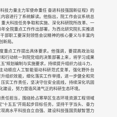
科技力量主力军使命重任 奋进科技强国新征程》的
点内容进行了系统解读。他指出，院工作会议系统总
制、重大科技任务争取和实施、深化科研院所改革、一
26年全院重点工作作出部署，为西北研究院扎实推进
员干部职工要深刻领悟会议精神的核心要义与丰富内
创新局。
年度重点工作提出具体要求。他强调，要提高政治站
想和行动统一到院党组的决策部署上来，将学习成果
五五”规划编制与实施要求，持续提升组织力战斗力，
主动顺应人工智能驱动科研范式变革，强化野外台
提升组织效能，细化落实工作举措，进一步健全和完
、压实工作责任，坚决守住安全底线，持续深化巩固
化建设，努力营造风清气正的科研生态环境。
和责任担当，围绕抢占寒旱区生态环境资源工程领域
定“十五五”开局起步目标任务，坚持干字当头、奋力
实现高水平科技自立自强、建设科技强国贡献智慧力