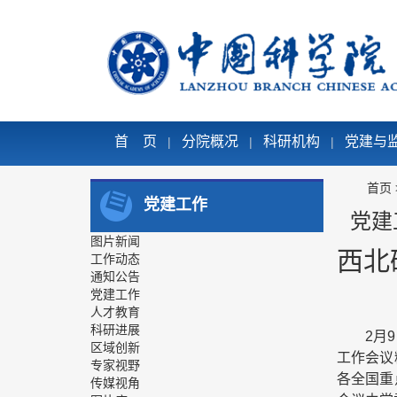
首 页
分院概况
科研机构
党建与
|
|
|
首页
党建工作
党建
图片新闻
西北
工作动态
通知公告
党建工作
人才教育
科研进展
2月
区域创新
工作会议
专家视野
各全国重
传媒视角