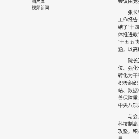
会议由党
图片库
视频新闻
张长
工作报告
结了“十
体推进教
“十五五
涵，以高
院长
位、强化
转化为干
积极组织
站、数据
善保障重
中央八项
与会
科技制高
攻坚，积
量。