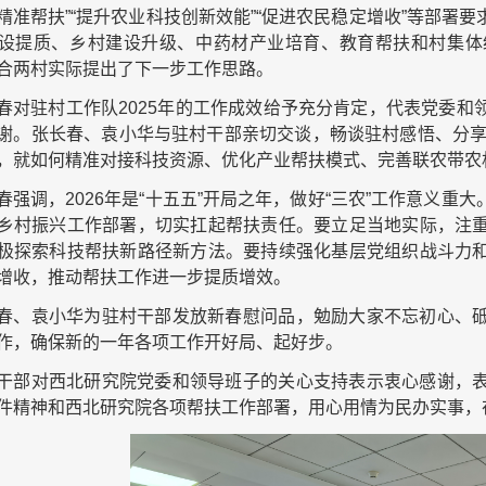
精准帮扶”“提升农业科技创新效能”“促进农民稳定增收”等部署
设提质、乡村建设升级、中药材产业培育、教育帮扶和村集体
合两村实际提出了下一步工作思路。
春对驻村工作队2025年的工作成效给予充分肯定，代表党委
谢。张长春、袁小华与驻村干部亲切交谈，畅谈驻村感悟、分享
，就如何精准对接科技资源、优化产业帮扶模式、完善联农带农
春强调，2026年是“十五五”开局之年，做好“三农”工作意义
乡村振兴工作部署，切实扛起帮扶责任。要立足当地实际，注
极探索科技帮扶新路径新方法。要持续强化基层党组织战斗力
增收，推动帮扶工作进一步提质增效。
春、袁小华为驻村干部发放新春慰问品，勉励大家不忘初心、
作，确保新的一年各项工作开好局、起好步。
干部对西北研究院党委和领导班子的关心支持表示衷心感谢，
件精神和西北研究院各项帮扶工作部署，用心用情为民办实事，