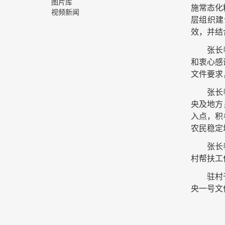
图片库
施常态化
视频新闻
层组织建
效，并结
张长
和衷心感
文件要求
张长
央及地方
入点，积
农民稳定
张长
村帮扶工
驻村
央一号文