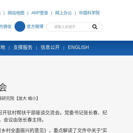
站
|
网站地图
|
ARP登录
|
网上办公
|
中国科学院
方微信
官方微博
园地
支撑服务
信息公开
ENGLISH
|
|
|
会
源研究院
【
放大
缩小
】
院召开驻村帮扶干部座谈交流会。党委书记张长春、纪
，会议由张长春主持。
进乡村全面振兴的意见》，重点解读了文件中关于“实