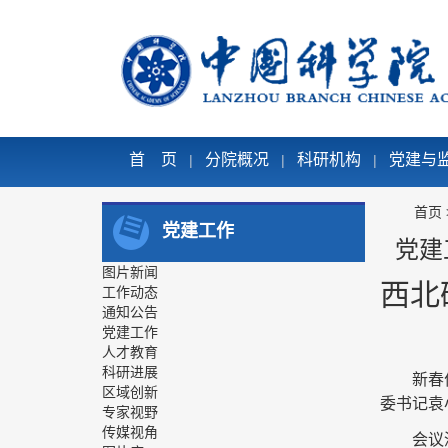
首 页
分院概况
科研机构
党建与
|
|
|
首页
党建工作
党建
图片新闻
西北
工作动态
通知公告
党建工作
人才教育
科研进展
新春
区域创新
委书记袁
专家视野
传媒视角
会议