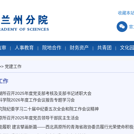
收藏本
官
监审
人事教育
院地合作
财务资产
共青团
文化
|
|
|
|
|
>>
党建工作
工作
湖所召开2025年度党支部考核及支部书记述职大会
科学院2026年度工作会议报告专题学习会
究院纪委学习二十届中纪委五次全会和院工作会议精神
原所召开2025年度党员领导干部民主生活会
能履职 建言擘画新篇——西北高原所的青海省政协委员履行光荣使命积极