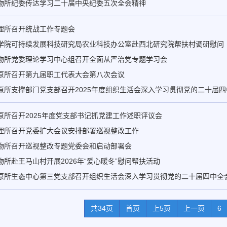
物所纪委传达学习二十届中央纪委五次全会精神
理所召开统战工作专题会
学院可持续发展科技研究局农业科技办公室赴西北研究院帮扶村调研慰问
物所党委理论学习中心组召开全面从严治党专题学习会
原所召开第九届职工代表大会第八次会议
原所支撑部门党支部召开2025年度组织生活会深入学习贯彻党的二十届
原所召开2025年度党支部书记抓党建工作述职评议会
理所召开党委扩大会议安排部署巡视整改工作
物所召开巡视整改专题党委会和启动部署会
物所赴王马山村开展2026年“爱心暖冬”慰问帮扶活动
原所生态中心第三党支部召开组织生活会深入学习贯彻党的二十届四中全
共34页
首页
上5页
上一页
6