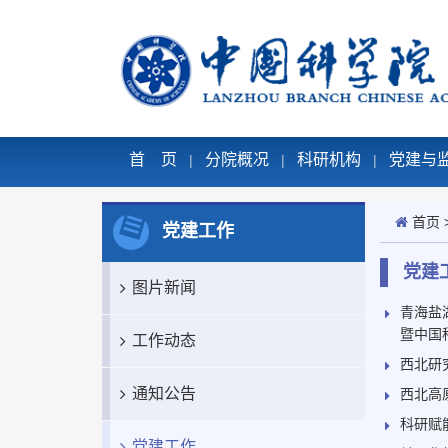
首 页
分院概况
科研机构
党建与
|
|
|
首页
党建工作
党建
图片新闻
青海盐
暨中国
工作动态
西北研
通知公告
西北高
科研赋
党建工作