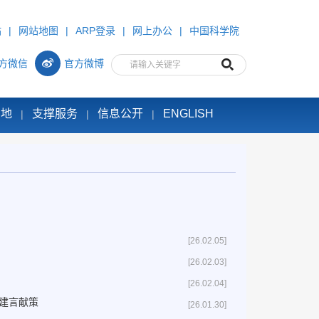
站
|
网站地图
|
ARP登录
|
网上办公
|
中国科学院
方微信
官方微博
园地
支撑服务
信息公开
ENGLISH
|
|
|
[26.02.05]
[26.02.03]
[26.02.04]
建言献策
[26.01.30]