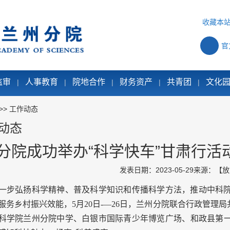
收藏本
官
监审
人事教育
院地合作
财务资产
共青团
文化
|
|
|
|
|
>>
工作动态
动态
分院成功举办“科学快车”甘肃行活
发表日期：2023-05-29
来源：
【
放
弘扬科学精神、普及科学知识和传播科学方法，推动中科院
服务乡村振兴效能，5月20日-—26日，兰州分院联合行政管理
科学院兰州分院中学、白银市国际青少年博览广场、和政县第一