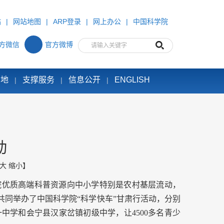
站
|
网站地图
|
ARP登录
|
网上办公
|
中国科学院
方微信
官方微博
园地
支撑服务
信息公开
ENGLISH
|
|
|
动
大
缩小
】
优质高端科普资源向中小学特别是农村基层流动，
局共同举办了中国科学院“科学快车”甘肃行活动，分别
中学和会宁县汉家岔镇初级中学，让4500多名青少