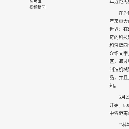
图片库
年近距离
视频新闻
在为期七
年来重大
世界：
在
奇的科技
和深蓝四
介绍文字
区
，通过
制造机械
品，并且
知。
5
月
2
开始。
80
中零距离
“
‘
科