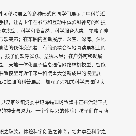
外可移动展区等多种形式向同学们展示了中科院近
手段，让青少年在参与和互动中体验到神奇的科技
探索太空、科学和谐自然、科学服务人类，领略了神
与欢笑声；
在车厢内互动展厅
，深空、深海、深地
身边的伙伴交流着，有的聚精会神地阅读展板上的
”，孩子们欢呼雀跃、意犹未尽；
在户外可移动展
型、天地一体化量子信息通信网络样机模型、智能
装置模型等近年来中科院重大创新成果的模型展
等互动性强的科普展品，加深了对相关科学原理的认
宁县汉家岔镇党委书记陈磊现场致辞并宣布活动正式
技的神奇与魅力。一个个精彩的体验让孩子们在互动
知识之琼浆，体验科学创造之神奇，培养尊重科学之