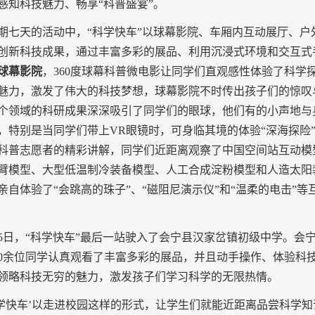
感知科技魅力、畅享“科普盛宴”。
天的活动中，“科学快车”以球幕影院、车厢内互动展厅、户
创新科技成果，通过丰富多彩的展品、利用沉浸式环境和交互式
球幕影院
，
360
度球幕科普微电影让同学们直观感性体验了科学
魅力，激发了伟大的科技梦想，球幕影院不时传出孩子们的惊叹
个领域的科研成果深深吸引了同学们的眼球，他们有的小声地与
，特别是当同学们带上
VR
眼镜时，可身临其境的体验“深海探险
科普志愿者的精彩讲解，同学们近距离观察了中国空间站互动模
臂模型、大型低温制冷装备模型、人工合成淀粉模型和人造太阳
亲自体验了“会跳高的珠子”、“磁阻尼演示仪”和“温柔的电击”
5
日
，“科学快车”最后一站驶入了会宁县汉家岔镇初级中学。会
0
余位同学认真观看了丰富多彩的展品，并且动手操作、体验科
领略科技无穷的魅力，激发孩子们学习科学的无限热情。
学快车’以走进校园这样的形式，让学生们就能近距离品尝科学