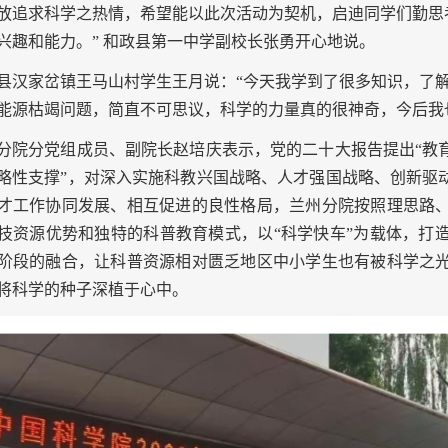
放追求科学之热情，希望能以此次活动为契机，启迪同学们勤思
兴趣和能力。” 和政县第一中学副校长张勇开心地说。
县汉家岔镇王马山村学生王月说：“今天我学到了很多知识，了解
能源枯竭问题，简直不可思议，科学的力量真的很神奇，今后我
分院分党组成员、副院长赵培庆表示，党的二十大报告提出“教
略性支撑”，对深入实施科教兴国战略、人才强国战略、创新驱
才工作协同发展、相互促进的良性格局，兰州分院按照理思路
技资源优势和独特的科普教育模式，以“科学快车”为载体，打
阶段的融合，让科普资源相对匮乏地区中小学生也有被科学之
将科学的种子深植于心中。