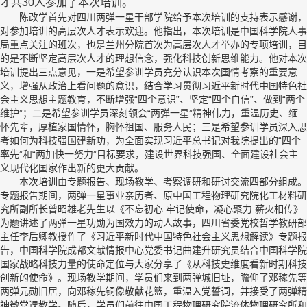
才共
30
人参加了本次培训。
陈改学首先对四川两弹一星干部学院给予本次培训的支持表示感谢，
对参加培训的高层次人才表示欢迎。他指出，本次培训是中国科学院人事
局重点关注的班次，也是兰州分院首次为高层次人才举办的专项培训，目
的是不断坚定高层次人才的理想信念，强化科技创新思维能力。他对本次
培训提出三点意见，一是希望参训学员充分认识本次国情考察的重要意
义，增强从政治上看问题的意识，结合学习贯彻习近平新时代中国特色社
会主义思想主题教育，不断增强“四个意识”、坚定“四个自信”、做到“两个
维护”；二是希望参训学员深刻领会“两弹一星”精神伟力，重温历史、缅
怀先辈，厚植家国情怀，胸怀祖国、服务人民；三是希望参训学员深入思
考如何为科技强国建新功，为全面实现习近平总书记对我院提出的“四个
率先”和“两加快一努力”目标要求，建设世界科技强国、全面建设社会主
义现代化国家作出新的更大贡献。
本次培训由专题报告、现场教学、考察调研和研讨交流四部分组成。
专题报告期间，两弹一星事业亲历者、原中国工程物理研究院化工材料研
究所副所长曾昭雄老先生以《不忘初心 牢记使命，凝心聚力 薪火相传》
为题讲述了两弹一星功勋为国效力的动人故事，四川省委党校哲学教研部
主任李后卿教授作了《习近平新时代中国特色社会主义思想解读》专题报
告，中国科学院成都文献情报中心党委书记曲建升研究员结合中国科学院
国家战略科技力量的使命定位与大家分享了《从科技史维度看新时期科技
创新的使命》。现场教学期间，学员们来到两弹城旧址，瞻仰了邓稼先等
两弹元勋旧居，向邓稼先铜像敬献花篮，重温入党誓词，并接受了两弹精
神微党课教学。随后，学员们前往中国工程物理研究院流体物理研究所和