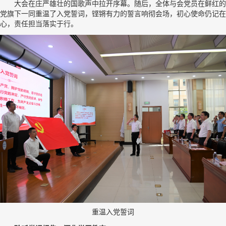
大会在庄严雄壮的国歌声中拉开序幕。随后，全体与会党员在鲜红的
党旗下一同重温了入党誓词，铿锵有力的誓言响彻会场，初心使命仍记在
心，责任担当落实于行。
重温入党誓词