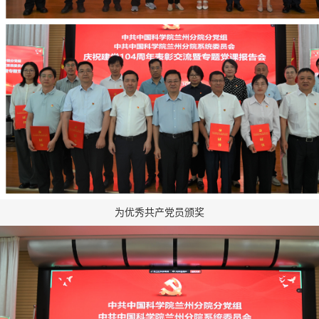
为优秀共产党员颁奖