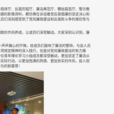
参观序厅、反腐历程厅、廉洁典范厅、鞭挞腐恶厅、警示教
震撼的影像资料，都仿佛在诉说着党反腐倡廉的坚定决心和
成员们深刻感受到了党风廉政建设和反腐败斗争的艰巨性与
细致的作风养成，让成员们深受触动。大家深刻认识到，廉
一声声痛心的忏悔，给成员们敲响了廉洁的警钟。与会人员
八项规定精神的深入践行，也是对党风廉政建设的有力推
一位青年理论学习小组成员都深受触动，更加坚定了廉洁从
为实际行动，以更加饱满的热情、更加务实的作风，投入到
作为的新篇章！