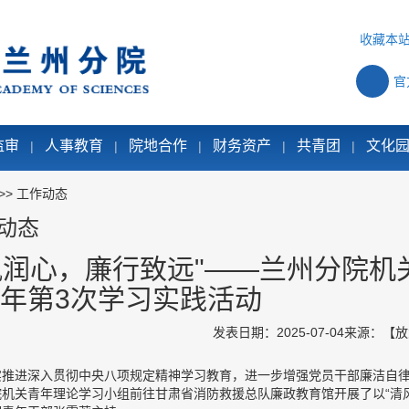
收藏本
官
监审
人事教育
院地合作
财务资产
共青团
文化
|
|
|
|
|
>>
工作动态
动态
风润心，廉行致远"——兰州分院机
25年第3次学习实践活动
发表日期：2025-07-04
来源：
【
放
实推进深入贯彻中央八项规定精神学习教育，进一步增强党员干部廉洁自律
院机关青年理论学习小组前往甘肃省消防救援总队廉政教育馆开展了以“清