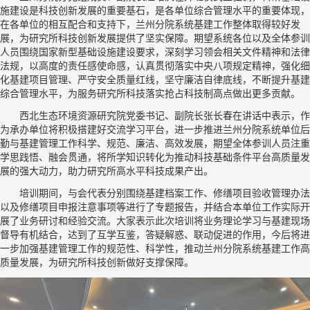
施建设是科技创新发展的重要基石，是各单位综合管理水平的重要体现，
在各单位的相互配合和支持下，兰州分院系统基建工作整体取得较好发
展，为研究所科技创新发展提供了坚实保障。期望系统各位以及全体参训
人员围绕国家新型基础设施建设要求，深刻学习领会相关文件精神和法律
法规，以高度的责任感使命感，认真贯彻落实中央八项规定精神，强化细
化基建项目管理、严守安全质量红线，坚守廉洁自律底线，不断提升基建
综合管理水平，为服务研究所科技落实抢占科技制高点做出更多贡献。
西北生态环境资源研究院党委书记、副院长张长春在讲话中表示，作
为承办单位将积极搭建好交流学习平台，进一步推进兰州分院系统单位后
勤与基建管理工作科学、规范、廉洁、高效发展，期望全体参训人员注重
学思践悟、融会贯通，将所学知识转化为推动科技基础条件平台高质量发
展的强大动力，助力研究所高水平科技成果产出。
培训期间，与会代表分别围绕基建档案工作、修缮项目验收管理办法
以及修缮项目申报注意事项等进行了专题报告，并结合本单位工作实际开
展了业务研讨和经验交流。大家表示此次培训将业务理论学习与基建现场
督导有机结合，达到了互学互鉴，答疑解惑、联动促进的作用，今后将进
一步加强基建管理工作的规范性、科学性，推动兰州分院系统基建工作高
质量发展，为研究所科技创新做好支撑保障。