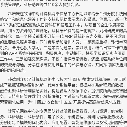
系统管理员、科研助理等共110余人参加会议。
赵培庆在致辞中对计算机网络信息中心长期以来给予兰州分院系统网
络安全和信息化建设工作的支持和帮助表示衷心的感谢。他表示，新一代
ARP 系统已经深度融入日常科研和管理工作中，从项目的全生命周期管
理，到人力资源的合理调配，从科研经费的精细化管控，到科研成果的高
效转化，每一个环节都离不开新一代 ARP 系统的有力支撑，是不可或缺
的重要信息服务平台。同时希望参加培训人员：一是高度重视，珍惜学习
机会，全身心投入学习。二是带着问题学，学以致用，结合日常工作中遇
到的 ARP 系统相关问题，积极思考、主动提问，将所学知识切实应用到
工作中。三是加强交流沟通，不仅向授课专家请教，还应加强系统单位间
的交流与沟通，分享在系统使用过程中的经验与心得，共同探讨解决遇到
的问题和困难。
孙德刚介绍了计算机网络中心按照“十四五”整体规划和部署，逐步形
成了数据驱动的智能化新一代ARP系统平台；根据ARP系统积累的数据，
融合汇聚科研管理信息资源，构建管理大数据中心，提供院所两级数智服
务，支持科研管理数字化分析决策；面对新形势和新要求，积极研究和探
索智能化应用，为“十四五”收官和“十五五”开局提供高质量信息化支撑。
计算机网络中心的专家团队针对所级数据看板、人力资源、综合财
务、科研项目、科研条件、电子公文、系统管理、科研助理等业务模块，
分别对每个模块的优化内容、应用配置、智能运维服务以及常见问题等进