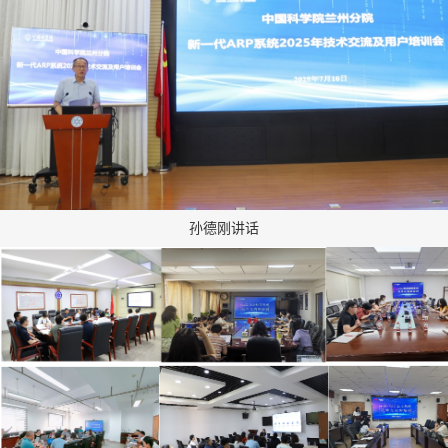
孙德刚讲话