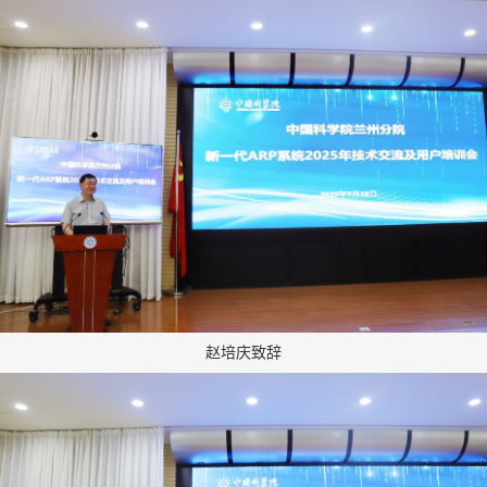
赵培庆致辞