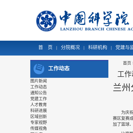
首 页
分院概况
科研机构
党建与
|
|
|
首页
工作动态
工作
图片新闻
兰州
工作动态
通知公告
党建工作
人才教育
科研进展
为庆祝
区域创新
赛区复赛成
专家视野
加了篮球
传媒视角