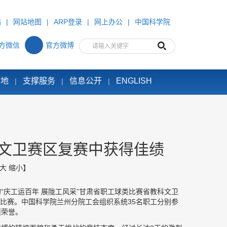
站
|
网站地图
|
ARP登录
|
网上办公
|
中国科学院
方微信
官方微博
园地
支撑服务
信息公开
ENGLISH
|
|
|
文卫赛区复赛中获得佳绩
大
缩小
】
的“庆工运百年 展陇工风采”甘肃省职工球类比赛省教科文卫
加比赛。中国科学院兰州分院工会组织系统35名职工分别参
项荣誉。