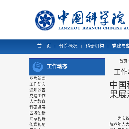
首 页
分院概况
科研机构
党建与
|
|
|
首页
工作动态
工作
图片新闻
中国
工作动态
通知公告
果展
党建工作
人才教育
科研进展
区域创新
为庆
专家视野
院老年人
传媒视角