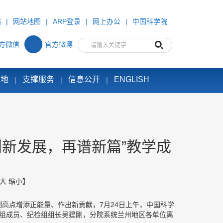
站
|
网站地图
|
ARP登录
|
网上办公
|
中国科学院
方微信
官方微博
园地
支撑服务
信息公开
ENGLISH
|
|
|
新发展，再谱新篇”教学成
大
缩小
】
高点增添正能量、作出新贡献，7月24日上午，中国科学
党组成员、纪检组组长吴建刚，分院系统兰州地区各单位离