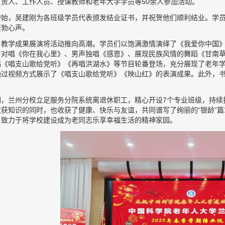
责人、工作人员、授课教师和老年大学学员等50余人参加活动。
伊始，吴建刚为各班级学员代表颁发结业证书，并祝贺他们顺利结业。学
蓬勃心声。
，教学成果展演将活动推向高潮。学员们以饱满激情演绎了《我爱你中国
声对唱《你在我心里》、男声独唱《感恩》、展现民族风情的舞蹈《甘南
唱《唱支山歌给党听》《再唱洪湖水》等节目轮番登场，充分展现了老年
通过视频方式展示了《唱支山歌给党听》《映山红》的表演成果。此外，
期，兰州分校立足服务分院系统离退休职工，精心开设7个专业班级，持续
收获知识的同时，也收获了健康、快乐与友谊，共同谱写了绚丽的“银龄”
，致力于将学校建设成为老同志乐享幸福生活的精神家园。