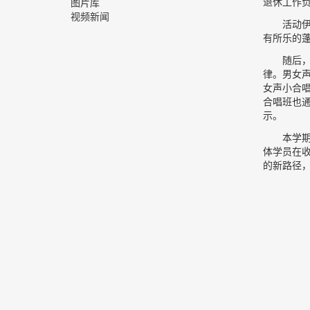
退休工作负
图片库
视频新闻
活动
有所乐的
随后
律。男女
女声小合
合唱班也
示。
本学
体学员在
的新路径