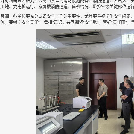
。并对科研园区研究生公寓和食堂的消防设施配备、消防通道、各出入口
筑工地、充电桩运行、家属楼消防通道、值班情况、监控室等关键部位运
组强调，各单位要充分认识安全工作的重要性，尤其要重视学生安全问题，
施，要树立安全责任“一盘棋”意识，共同绷紧“安全弦”，管好“责任田”