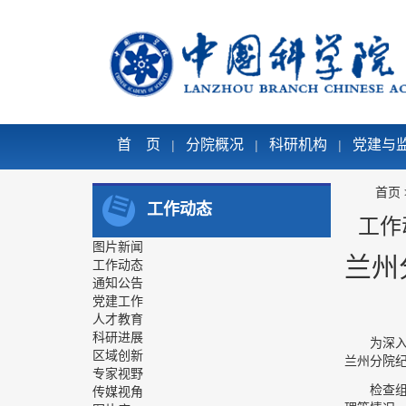
首 页
分院概况
科研机构
党建与
|
|
|
首页
工作动态
工作
图片新闻
兰州
工作动态
通知公告
党建工作
人才教育
科研进展
为深入
区域创新
兰州分院
专家视野
检查
传媒视角