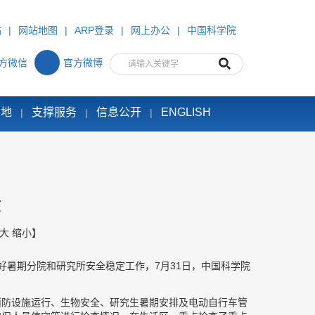
站
|
网站地图
|
ARP登录
|
网上办公
|
中国科学院
方微信
官方微博
园地
支撑服务
信息公开
ENGLISH
|
|
|
作
大
缩小
】
好暑期分院和研究所安全稳定工作，7月31日，中国科学院
。
消防设施运行、生物安全、研究生暑期安排及电动自行车管