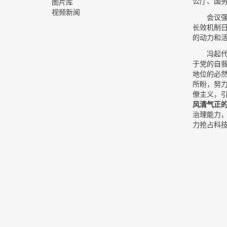
公厅、国
图片库
视频新闻
会议
长效机制
的动力和
冯起
于党的自
地位的必
所盼，努
僚主义，
风清气正
治理能力，
力抢占科