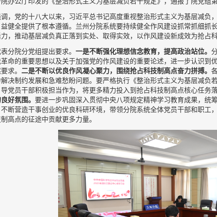
务院办公厅印发的《整治形式主义为基层减负若干规定》，通报了院党组
强调，党的十八大以来，习近平总书记高度重视整治形式主义为基层减负
日益健全提供了根本遵循。兰州分院系统要持续健全作风建设抓常抓细抓
活力，推动基层减负真正落到实处、取得实效，以作风建设新成效为抢占
代表分院分党组提出要求。
一是不断强化理想信念教育，提高政治站位。
我革命的重要思想以及关于加强党的作风建设的重要论述，进一步认识到
然要求。
二是不断以优良作风凝心聚力，围绕抢占科技制高点奋力拼搏。
力解决制约发展和急难愁盼问题。要严格执行《整治形式主义为基层减负
引导党员干部积极担当作为，将更多精力投入到抢占科技制高点核心任务
的良好氛围。
要进一步巩固深入贯彻中央八项规定精神学习教育成果，统筹“
不断营造干事创业的优良科研环境，带领分院系统全体党员干部和职工，锚
技制高点的征途中贡献更多力量。