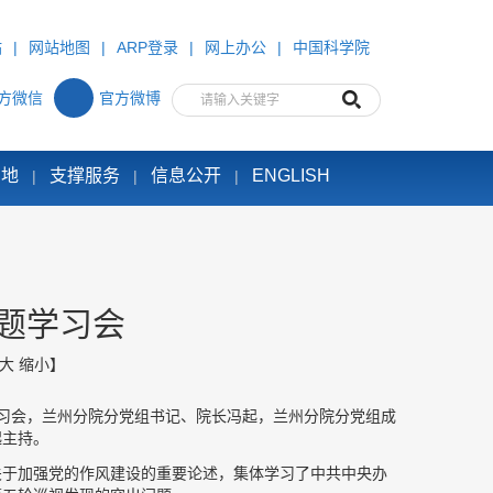
站
|
网站地图
|
ARP登录
|
网上办公
|
中国科学院
方微信
官方微博
园地
支撑服务
信息公开
ENGLISH
|
|
|
题学习会
大
缩小
】
组学习会，兰州分院分党组书记、院长冯起，兰州分院分党组成
起主持。
关于加强党的作风建设的重要论述，集体学习了中共中央办