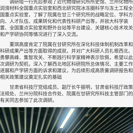
调研组一行先后参观了近代物理研究所所史馆、兰州化物所
润滑材料全国重点实验室和西北研究院冰冻圈科学与冻土工程全
国重点实验室，了解了院属在甘三个研究所的战略定位、学科方
向、人才队伍、成果转化和代表性科研产出等，并就大科学装
置、全国重点实验室和野外台站等平台建设、关键核心技术攻关
和产学研协同等情况进行了深入交流。
董琪高度肯定了院属在甘研究所在深化科技体制机制改革和
科研成果产出等方面取得的成就，并对广大科研人员扎根西北、
勇攀高峰、集智攻关、不断践行科学家精神表示钦佩，希望以此
次调研为契机，深入了解西北地区科研院所总体情况、主要工作
进展和产学研方面的诉求和建议，为后续形成高质量调研报告和
相关政策建议奠定扎实的基础
甘肃省科技厅党组成员、副厅长牛振明，甘肃省科技厅政策
法规处、兰州分院科技合作处、院属在甘研究所科技主管部门的
有关同志参加了此次调研。