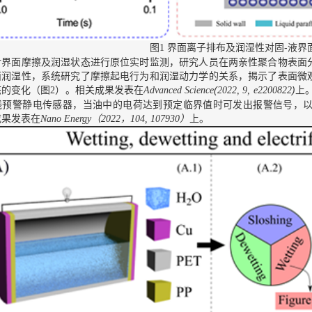
图
界面离子排布及润湿性对固-液界
1
面摩擦及润湿状态进行原位实时监测，研究人员在两亲性聚合物表面分
面润湿性，系统研究了摩擦起电行为和润湿动力学的关系，揭示了表面微
态的变化（图
）。相关成果发表在
(
)
上
2
Advanced Science
2022, 9, e2200822
线预警静电传感器，当油中的电荷达到预定临界值时可发出报警信号，
成果发表在
（
）
上。
Nano Energy
2022，104, 107930