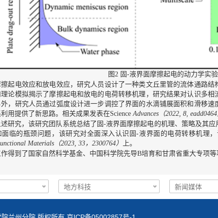
图
固-液界面摩擦起电的动力学实
2
起电效应和放电效应，研究人员设计了一种类文丘里管的流体通路结构
和理论模拟揭示了摩擦起电和放电的电荷转移机理，研究结果对认识多相
另外，研究人员通过弧度设计进一步调控了界面的水滴铺展面积和滑移速
集利用提供了新思路。相关成果发表在
（
Science
Advances
2022, 8, eadd0464
研究，该研究团队系统总结了固-液界面摩擦起电的机理、策略及其应
和面临的瓶颈问题，该研究对全面深入认识固-液界面的电荷转移机理
（
）
上。
nctional Materials
2023, 33，2300764
得到了国家自然科学基金、中国科学院先导
培育和甘肃省重大专项等
B
院兰州分院 版权所有 京ICP备05002857号-1