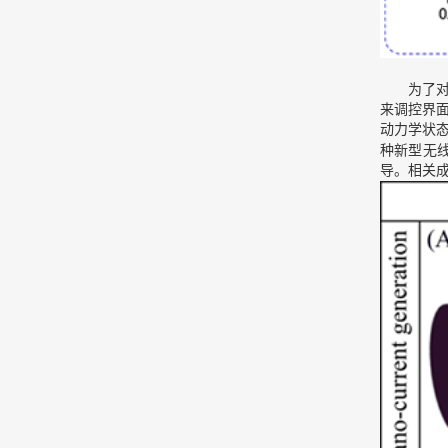
为了对界
来调控界
动力学状
种新型无
导。相关