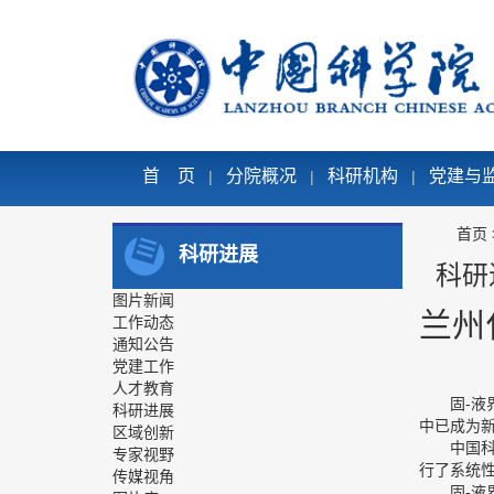
首 页
分院概况
科研机构
党建与
|
|
|
首页
科研进展
科研
图片新闻
兰州
工作动态
通知公告
党建工作
人才教育
固-液界
科研进展
中已成为
区域创新
中国科学
专家视野
行了系统
传媒视角
固-液界