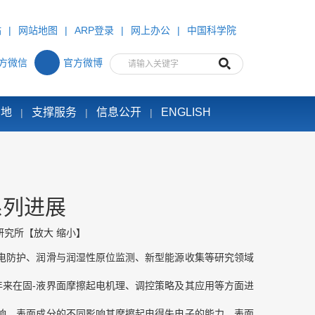
站
|
网站地图
|
ARP登录
|
网上办公
|
中国科学院
方微信
官方微博
园地
支撑服务
信息公开
ENGLISH
|
|
|
系列进展
研究所
【
放大
缩小
】
电防护、润滑与润湿性原位监测、新型能源收集等研究领域
来在固-液界面摩擦起电机理、调控策略及其应用等方面进
响。表面成分的不同影响其摩擦起电得失电子的能力，表面