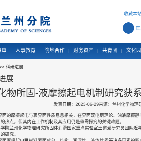
收藏本
官
监审
人事教育
院地合作
财务资产
共青团
文化
|
|
|
|
|
>>
科研进展
进展
化物所固-液摩擦起电机制研究获
发表日期：2023-06-29
来源：兰州化学物理
面的摩擦起电与表界面性质息息相关，在界面双电层理论、油液摩擦静
新的热点，但其内在工作机制及其应用仍是亟需探究的关键难题。
院兰州化学物理研究所固体润滑国家重点实验室王道爱研究员团队近年
性的研究。
面摩擦起电受材料表面成分、结构、润湿性、液体性质等诸多因素的影