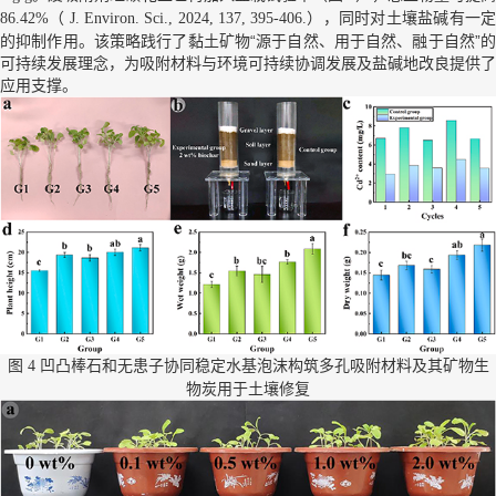
（
），同时对土壤盐碱有一定
86.42%
J. Environ. Sci., 2024, 137, 395-406.
的抑制作用。该策略践行了黏土矿物“源于自然、用于自然、融于自然”的
可持续发展理念，为吸附材料与环境可持续协调发展及盐碱地改良提供了
应用支撑。
图
凹凸棒石和无患子协同稳定水基泡沫构筑多孔吸附材料及其矿物生
4
物炭用于土壤修复