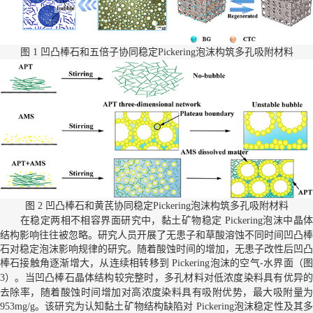
图
多孔吸附材料
1 凹凸棒石和五倍子协同稳定Pickering泡沫构筑
图
孔吸附材料
2 凹凸棒石和黄芪协同稳定Pickering泡沫构筑多
在稳定两相不相容界面研究中，黏土矿物稳定
沫中晶
Pickering泡
结构影响往往被忽略。研究人员开展了无患子和草酸溶蚀不同时间凹凸棒
石对稳定泡沫影响规律的研究。随着酸蚀时间的增加，无患子改性后凹凸
棒石接触角逐渐增大，从连续相转移到
沫的空气-水界面（
Pickering泡
）。当凹凸棒石晶体结构较完整时，多孔材料对低浓度染料具有优异的
3
去除率，随着酸蚀时间增加对高浓度染料具有吸附优势，最大吸附量为
。该研究为认知黏土矿物结构缺陷对
泡沫稳定性及其
953mg/g
Pickering