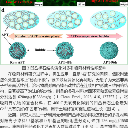
图
凹凸棒石结构演化对多孔吸附材料性能影响
3
在吸附材料研究过程中，再生应用一直是“被”研究的问题，但脱附液
怎么处置基本上“秘而不谈”，很少涉及资源化再利用。无患子为天然非离
子型表面活性剂，溶出物质对凹凸棒石改性后在连续相中形成三维网络结
构，显著提高了泡沫的稳定性，制备的多孔材料对四环素和氯霉素吸附量
分别达到
（
）。
620mg/g和538mg/g
J. Clean. Prod., 2023, 416, 137757.
吸附有机物的复合材料，在
无氧炭化得到的凹凸棒石生物炭
400 C
2+
具有良好的“固定”作用，用于土壤修复可促进植物生长（图
）。
Cd
4
近期，研究人员进一步利用党参和凹凸棒石协同稳定制备的多孔材料
对阳离子染料甲基紫和亚甲基蓝的吸附量分别可达到
756 mg/g和55
。废吸附剂经碳化工艺再加入盆栽试验中（图
），总生物量可提
mg/g
5