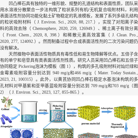
凹凸棒石具有独特的一维形貌、规整的孔道结构和表面性质，团队采
用水溶液分散聚合一步法构筑了粒状系列有机/无机复合吸附材料，利用
表面活性剂协同功能化黏土矿物稳定的乳液模板，发展了系列多级孔结构
的粒状吸附材料（
），实现了对阳离子染
J. Environ. Sci., 2020, 88, 217.
料的高效去除（
）、稀土离子有效分
Chemosphere, 2020, 259, 126949.
（
）和稀散元素高效富集（
Front. Chem., 2020, 8, 398.
J. Clean. Pro.
）。然而制备过程中合成表面活性剂的二次污染问题
2020, 277, 124092.
没有解决。
天然植物中表面活性物质具有毒性低和易生物降解等优点。五倍子含
有的单宁和皂苷具有类表面活性剂性质。研究人员采用凹凸棒石和五倍子
协同稳定
沫为模板（图
），构筑的多孔吸附材料对灿烂绿
Pickering泡
1
金霉素吸附容量分别达到
（
940 mg/g和466 mg/g
Mater. Today Sustain.
）。此外，以黄芪协同凹凸棒石稳定水基泡沫构筑的
2023, 21, 100315
孔材料对甲基紫和亚甲基蓝吸附容量分别达到
（
709 mg/g和703 mg/g
）（
）。
2
J. Environ. Sci., 2023, 127, 855-865.