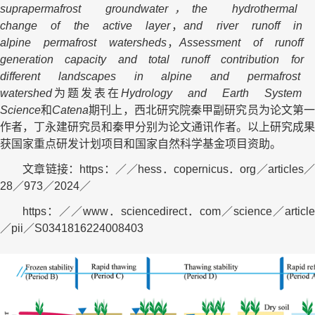
suprapermafrost groundwater，the hydrothermal
change of the active layer
，
and river runoff i
alpine permafrost watersheds
，
Assessment of runoff
generation capacity and total runoff contribution for
different landscapes in alpine and permafrost
watershed
为题发表在
Hydrology and Earth System
Science
和
Catena
期刊上，西北研究院秦甲副研究员为论文第
作者，丁永建研究员和秦甲分别为论文通讯作者。以上研究成果
获国家重点研发计划项目和国家自然科学基金项目资助。
文章链接：
https：／／hess．copernicus．org／articles／
28／973／2024／
https：／／www．sciencedirect．com／science／article
／pii／S0341816224008403