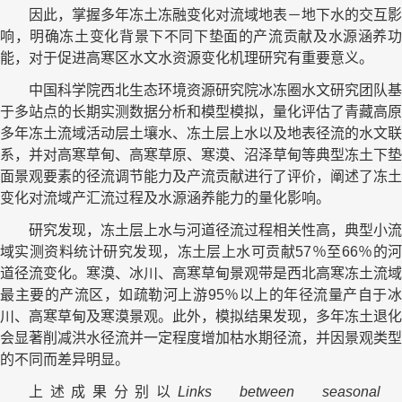
因此，掌握多年冻土冻融变化对流域地表－地下水的交互影
响，明确冻土变化背景下不同下垫面的产流贡献及水源涵养功
能，对于促进高寒区水文水资源变化机理研究有重要意义。
中国科学院西北生态环境资源研究院冰冻圈水文研究团队基
于多站点的长期实测数据分析和模型模拟，量化评估了青藏高原
多年冻土流域活动层土壤水、冻土层上水以及地表径流的水文联
系，并对高寒草甸、高寒草原、寒漠、沼泽草甸等典型冻土下垫
面景观要素的径流调节能力及产流贡献进行了评价，阐述了冻土
变化对流域产汇流过程及水源涵养能力的量化影响。
研究发现，冻土层上水与河道径流过程相关性高，典型小流
域实测资料统计研究发现，冻土层上水可贡献57％至66％的河
道径流变化。寒漠、冰川、高寒草甸景观带是西北高寒冻土流域
最主要的产流区，如疏勒河上游95％以上的年径流量产自于冰
川、高寒草甸及寒漠景观。此外，模拟结果发现，多年冻土退化
会显著削减洪水径流并一定程度增加枯水期径流，并因景观类型
的不同而差异明显。
上述成果分别以
Links between seasona