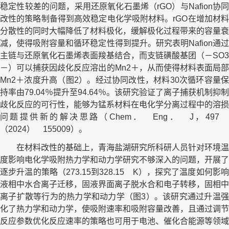
稳定性较差的问题，采用还原氧化石墨烯（rGO）与Nafion协同
改性的策略制备得到高效稳定电化学吸附材料。rGO在增加材料
分散性的同时大幅降低了材料极化，缓解极化过程带来的容量衰
减，使得吸附容量和循环稳定性得到提升。研究表明Nafion通过
主链与还原氧化石墨烯表面羧基结合，而支链磺酸基团（－SO3
－）可以捕获因歧化反应溶出的Mn2＋，从而使得材料表面局部
Mn2＋浓度升高（图2）。经过协同改性，材料30次循环容量保
持率由79.04％提升至94.64％。该研究验证了离子捕获机制抑制
歧化反应的可行性，能够为锰系材料在电化学分离过程中的溶损
问题提供新的解决思路（Chem． Eng． J，497
（2024） 155009）。
在材料改性的基础上，青海盐湖研究所科研人员针对环境温
度影响电化学吸附热力学和动力学研究不够深入的问题，开展了
逐步升温的策略（273.15到328.15 K），探究了温度如何影响
液相中水合离子迁移，固液界面离子脱水合和电子转移，固相中
离子扩散等行为的热力学和动力学（图3）。该研究通过升温强
化了热力学和动力学，使吸附速率和吸附容量改善，且通过调节
反应参数优化反应速率的策略也可用于电池、催化合能源等领域