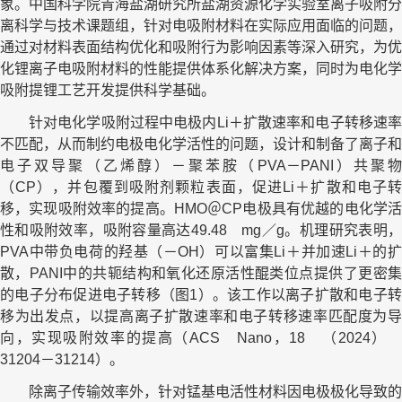
象。中国科学院青海盐湖研究所盐湖资源化学实验室离子吸附分
离科学与技术课题组，针对电吸附材料在实际应用面临的问题，
通过对材料表面结构优化和吸附行为影响因素等深入研究，为优
化锂离子电吸附材料的性能提供体系化解决方案，同时为电化学
吸附提锂工艺开发提供科学基础。
针对电化学吸附过程中电极内Li＋扩散速率和电子转移速率
不匹配，从而制约电极电化学活性的问题，设计和制备了离子和
电子双导聚（乙烯醇）－聚苯胺（PVA－PANI）共聚物
（CP），并包覆到吸附剂颗粒表面，促进Li＋扩散和电子转
移，实现吸附效率的提高。
HMO＠CP
电极具有优越的电化学
性和吸附效率，吸附容量高达49.48 mg／g。机理研究表明，
PVA中带负电荷的羟基（－OH）可以富集Li＋并加速Li＋的扩
散，PANI中的共轭结构和氧化还原活性醌类位点提供了更密集
的电子分布促进电子转移（图1）。该工作以离子扩散和电子转
移为出发点，以提高离子扩散速率和电子转移速率匹配度为导
向，实现吸附效率的提高（ACS Nano，18 （2024）
31204－31214）。
除离子传输效率外，针对锰基电活性材料因电极极化导致的