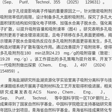
（Sep． Purif． Technol．355 （2025） 129631）。
由于孔径是影响离子传输的重要原因之一，针对致密吸附剂
吸附效率低的局限，设计制备多孔大面积吸附剂，探究了多孔大
面积球形结构如何强化电子转移、加强水合离子脱水合、强化离
子扩散，以提升吸附容量和吸附速率（图4）。研究表明多孔吸
附剂更易于被含锂溶液润湿，且电子转移在多孔表面更顺畅，揭
示锂离子脱水合是吸热反应在多孔吸附剂表面更容易发生，多孔
构造对锂离子扩散有强化作用。通过改善提升了吸附效率，使得
多孔吸附剂在180 min达到24.23 mg／g的吸附容量（致密：
19.28 mg／g）。该工作提出的多孔策略为提升效率、开发下
一代吸附剂做出探索（Chem． Eng． J，497 （2024）
154859）。
青海盐湖研究所盐湖资源化学实验室离子吸附分离科学与技
术课题组系统开展离子吸附材料及工艺开发取得积极进展，相关
研究成果发表在ACS Nano，Chem． Eng． J，
Sep． Purif． Technol． 等中国科学院一区TOP期刊上，
成果得到了国家自然科学基金，中国科学院稳定支持基础研究青
年团队计划项目，青海省自然科学基金，青海省科技成果转化专