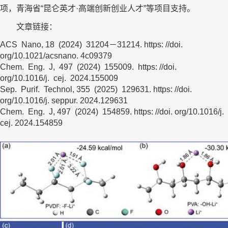
项，青海省“昆仑英才·高端创新创业人才”等项目支持。
文章链接：
ACS Nano, 18 (2024)
31204
－
31214. https: //doi.
org/10.1021/acsnano. 4c09379
Chem.
Eng.
J, 497
(2024)
155009. https: //doi.
org/10.1016/j. cej. 2024.155009
Sep.
Purif. Technol, 355
(2025)
129631. https: //doi.
org/10.1016/j. seppur. 2024.129631
Chem.
Eng.
J, 497
(2024)
154859. https: //doi. org/10.1016/j.
cej. 2024.154859