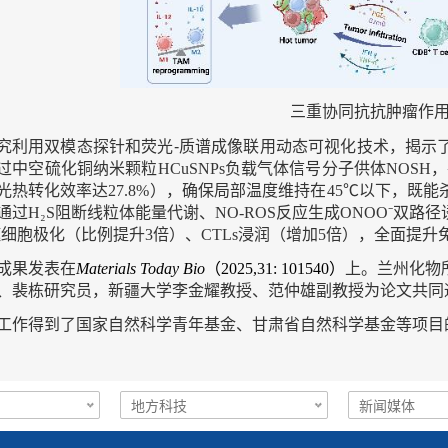
三重协同抗抗肿瘤作
究利用双模态探针和荧光-质谱成像联用动态可视化技术，揭示
过中空硫化铜纳米颗粒
HCuSNPs
负载气体信号分子供体
NOSH
，
光热转化效率达
27.8%
），确保局部温度维持在
45℃
以下，既能
通过
H₂S
阻断线粒体能量代谢、
NO-ROS
反应生成
ONOO⁻
双路径
噬细胞极化（比例提升
3
倍）、
CTLs
浸润（增加
5
倍），全面提升
成果发表在
Materials Today Bio
（
2025,31: 101540）
上。兰州化物
、裴栋研究员，新疆大学李金耀教授、范仲雄副教授为论文共同
工作得到了国家自然科学青年基金、甘肃省自然科学基金等项目