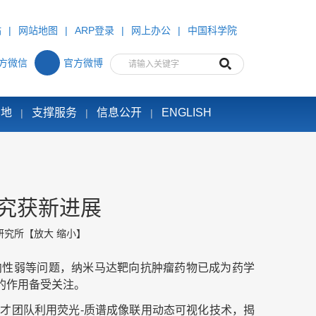
站
|
网站地图
|
ARP登录
|
网上办公
|
中国科学院
方微信
官方微博
园地
支撑服务
信息公开
ENGLISH
|
|
|
究获新进展
研究所
【
放大
缩小
】
向性弱等问题，纳米马达靶向抗肿瘤药物已成为药学
的作用备受关注。
才团队利用荧光-质谱成像联用动态可视化技术，揭