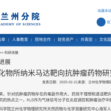
收藏本
官
监审
人事教育
院地合作
财务资产
共青团
文化
|
|
|
|
|
>>
科研进展
进展
化物所纳米马达靶向抗肿瘤药物研
发表日期：2025-02-21
来源：兰州化学物理
来，针对抗肿瘤药物存在的毒副作用大、药效不理想和递送靶
究的热点之一，H₂S作为气体信号分子在炎症调控和肿瘤治疗中
科学院兰州化学物理研究所天然药物与化学测量研究中心海军人