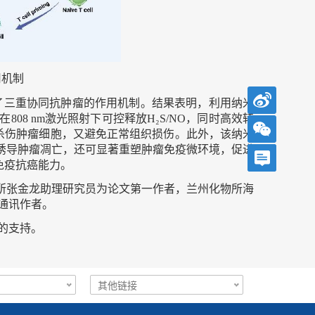
用机制
了三重协同抗肿瘤的作用机制。结果表明，利用纳米
在
808 nm
激光照射下可控释放
H₂S/NO
，同时高效转
杀伤肿瘤细胞，又避免正常组织损伤。此外，该纳米
诱导肿瘤凋亡，还可显著重塑肿瘤免疫微环境，促进
免疫抗癌能力。
所张金龙助理研究员为论文第一作者，兰州化物所海
通讯作者。
的支持。