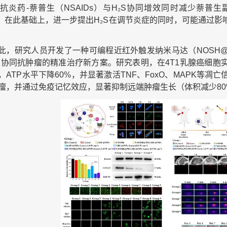
抗炎药-萘普生（NSAIDs）与H₂S协同增效同时减少萘普
。在此基础上，进一步提出H₂S在调节炎症的同时，可能通过影
此，研究人员开发了一种可编程近红外触发纳米马达（NOSH@PE
重协同抗肿瘤的精准治疗新方案。研究表明，在4T1乳腺癌细
%，ATP水平下降60%，并显著激活TNF、FoxO、MAPK
瘤，并通过免疫记忆效应，显著抑制远端肿瘤生长（体积减少80