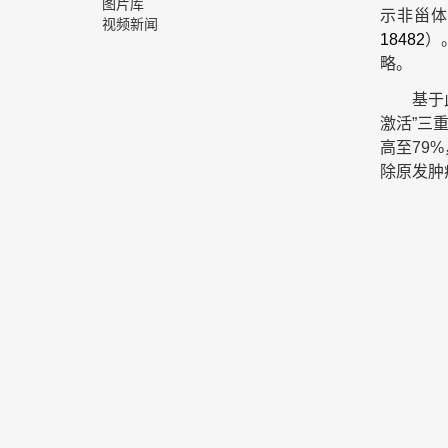
图片库
示非甾体
视频新闻
18482
）
略。
基于
激活”三
高至79
除原发肿