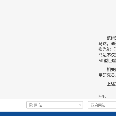
该研
马达，通
换光能（
马达不仅
M
1
型巨
相关
军研究员
上述
附件：