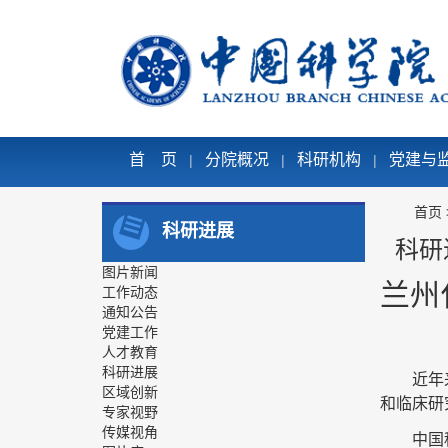
首 页
分院概况
科研机构
党建与
|
|
|
首页
科研进展
科研
图片新闻
兰州
工作动态
通知公告
党建工作
人才教育
科研进展
近年
区域创新
和临床研
专家视野
传媒视角
中国