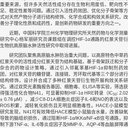
重要来源，但许多天然活性成分存在生物利用度低、靶向性不
足、稳定性差等问题。通过引入活性药效团、优化分子骨架等方
式对天然产物分子进行结构修饰、化学合成和构效关系研究，改
善分子理化性质和成药性，是创新药物研发的重要方向之一。
近期，中国科学院兰州化学物理研究所天然药物与化学测量
研究中心杨军丽研究员课题组在调控HIF-1α通路的红景天苷衍
生物抗高原脑水肿活性研究中取得进展。
研究团队聚焦高原脑水肿防治重大问题，以高原特色中草药
红景天中的活性成分红景天苷为结构基础，基于骨架跃迁和分子
杂合的药物设计策略，通过引入邻氟苯基HIF-1α抑制剂药效
团，对红景天苷的糖苷键、连接链、芳环取代基等三个部分进行
结构修饰，设计并合成了多种红景天苷衍生物开展构效关系研
究。通过双荧光素酶报告基因、细胞毒、ELISA等实验，筛选获
得强活性化合物N41，可显著抑制HIF-1α HRE转录（IC
: 2.02
50
± 0.76 μM），减少C8-D1A细胞炎症因子IL-6和NO的表达以及
ROS积累，减轻氧化损伤且无明显细胞毒性。HACE小鼠模型
研究发现，N41可有效降低HACE模型小鼠脑含水量，改善缺氧
导致的脑组织损伤，通过阻断HIF-1α/IKKα/NF-κB信号通路，抑
制下游TNF-α、IL-6等炎症因子及MMP-9、AQP-4等血脑屏障通