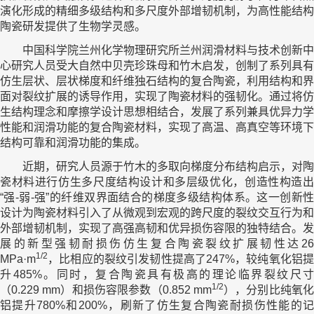
演化形成的精细多级结构和多尺度外部增韧机制，为高性能结构
陶瓷研发提供了生物学灵感。
中国科学院兰州化学物理研究所兰州润滑材料与技术创新中
心研究人员受大自然中贝壳珍珠母和竹木启发，创制了系列具有
仿生层状、层状梯度和纤维独石结构的复合陶瓷，利用结构和界
面对裂纹扩展的诱导作用，实现了陶瓷材料的强韧化。通过将仿
生结构理念和摩擦学设计思想相结合，发展了系列兼具优异力学
性能和润滑功能的复合陶瓷材料，实现了高温、高真空等环境下
结构可靠和润滑功能的集成。
近期，研究人员源于竹木的多取向梯度分布结构启示，对陶
瓷材料进行仿生多尺度结构设计和多层级优化，创造性构造出
“强-弱-强”的纤维双界面结合的梯度多级结构体系。这一创新性
设计为陶瓷材料引入了从微观到宏观的跨尺度的裂纹交互行为和
外部增韧机制，实现了高强高韧和优异损伤容限的独特结合。发
展的新型强韧耐损伤仿生复合陶瓷裂纹扩展韧性达26
1/2
MPa·m
，比相应的裂纹引发韧性提高了247%，较纯氧化铝提
升485%。同时，复合陶瓷具有极高的理论临界裂纹尺寸
1/2
（0.229 mm）和损伤容限参数（0.852 mm
），分别比纯氧
铝提升780%和200%，刷新了仿生复合陶瓷耐损伤性能的记