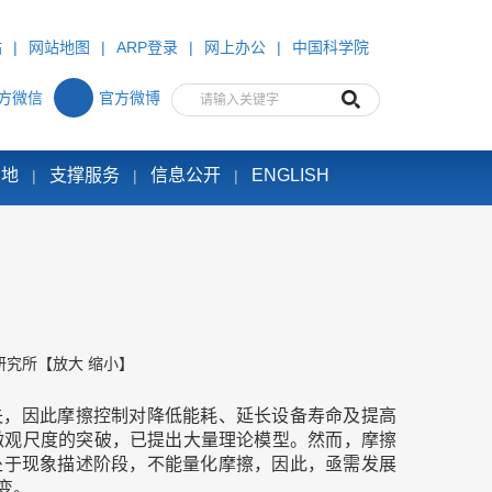
站
|
网站地图
|
ARP登录
|
网上办公
|
中国科学院
方微信
官方微博
园地
支撑服务
信息公开
ENGLISH
|
|
|
研究所
【
放大
缩小
】
失，因此摩擦控制对降低能耗、延长设备寿命及提高
微观尺度的突破，已提出大量理论模型。然而，摩擦
处于现象描述阶段，不能量化摩擦，因此，亟需发展
变。