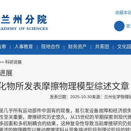
收藏本
官
监审
人事教育
院地合作
财务资产
共青团
文化
|
|
|
|
|
>>
科研进展
进展
化物所发表摩擦物理模型综述文章
发表日期：2025-10-30
来源：兰州化学物理
是几乎所有运动部件中固有的现象，易引发设备故障和经济损
性至关重要。摩擦研究历史悠久，从15世纪的早期探索到现代
多因素和多机制耦合的结果，这种复杂性导致当前摩擦研究仍
普适的物理模型以推动摩擦学科从现象描述阶段到理论阶段的转