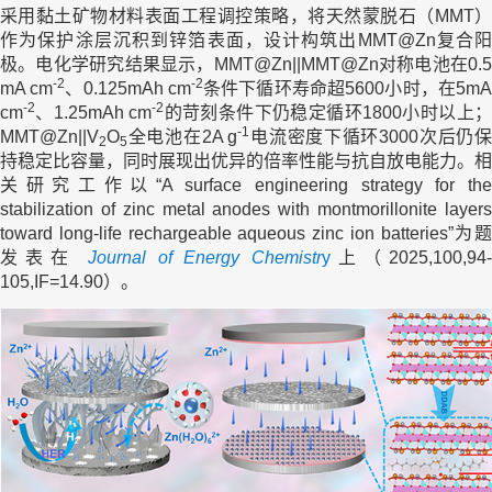
采用黏土矿物材料表面工程调控策略，将天然蒙脱石（MMT）
作为保护涂层沉积到锌箔表面，设计构筑出MMT@Zn复合阳
极。电化学研究结果显示，MMT@Zn||MMT@Zn对称电池在0.5
-2
-2
mA cm
、0.125mAh cm
条件下循环寿命超5600小时，在5m
-2
-2
cm
、1.25mAh cm
的苛刻条件下仍稳定循环1800小时以上
-1
MMT@Zn||V
O
全电池在2A g
电流密度下循环3000次后仍
2
5
持稳定比容量，同时展现出优异的倍率性能与抗自放电能力。相
关研究工作以“A surface engineering strategy for the
stabilization of zinc metal anodes with montmorillonite layers
toward long-life rechargeable aqueous zinc ion batteries”为题
发表在
Journal of Energy Chemistr
y
上（2025,100,94
105,IF=14.90）。