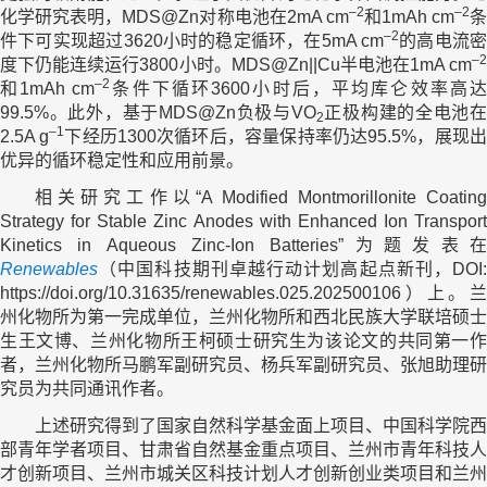
–2
–2
化学研究表明，MDS@Zn对称电池在2mA cm
和1mAh cm
–2
件下可实现超过3620小时的稳定循环，在5mA cm
的高电流
–2
度下仍能连续运行3800小时。MDS@Zn||Cu半电池在1mA cm
–2
和1mAh cm
条件下循环3600小时后，平均库仑效率高
99.5%。此外，基于MDS@Zn负极与VO
正极构建的全电池
2
–1
2.5A g
下经历1300次循环后，容量保持率仍达95.5%，展现
优异的循环稳定性和应用前景。
相关研究工作以“A Modified Montmorillonite Coating
Strategy for Stable Zinc Anodes with Enhanced Ion Transport
Kinetics in Aqueous Zinc-Ion Batteries”为题发表在
Renewables
（中国科技期刊卓越行动计划高起点新刊，DOI:
https://doi.org/10.31635/renewables.025.202500106）上。兰
州化物所为第一完成单位，兰州化物所和西北民族大学联培硕士
生王文博、兰州化物所王柯硕士研究生为该论文的共同第一作
者，兰州化物所马鹏军副研究员、杨兵军副研究员、张旭助理研
究员为共同通讯作者。
上述研究得到了国家自然科学基金面上项目、中国科学院西
部青年学者项目、甘肃省自然基金重点项目、兰州市青年科技人
才创新项目、兰州市城关区科技计划人才创新创业类项目和兰州