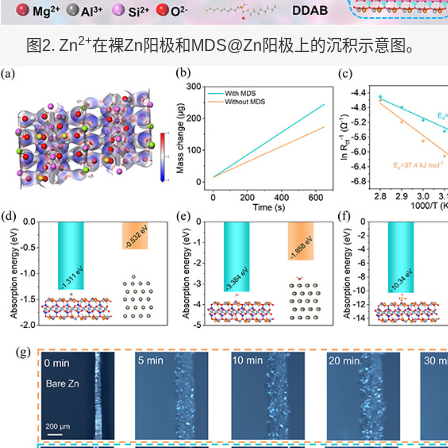
2+
图2. Zn
在裸Zn阳极和MDS@Zn阳极上的沉积示意图。