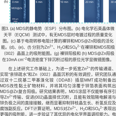
图3. (a) MDS的静电势（ESP）分布图。(b) 电化学石英晶体微
天平（EQCM）测试中，有无MDS层时电镀过程的质量变化
图。(c) 基于电荷转移电阻计算的裸锌和MDS@Zn阳极的活化
2+
2–
能。(d)、(e)、(f) 分别为Zn
、H
O和SO
在裸锌和MDS阳极
2
4
（002）晶面上的吸附能图。(g) 裸锌阳极和 (h) MDS@Zn阳极
–2
在10mA cm
电流密度下锌沉积过程的原位光学显微镜图像。
2+
在上述研究工作基础上，为进一步拓宽Zn
的传输通道
实现“亲锌疏水”和Zn（002）晶面沉积的有效调控，研究团队通
过双十二烷基二甲基溴化铵（DDAB）插层MMT成功制备出
MDS改性黏土矿物材料，并将其均匀涂覆于锌箔表面构筑出
MDS@Zn复合阳极。研究结果表明，MDS涂层不仅能够有序引
2+
导Zn
传输、促进(002)晶面择优沉积，且能有效阻隔电解液
锌负极之间的直接接触，继而显著抑制锌枝晶生长、析氢反应及
2+
2–
腐蚀副反应。DFT计算证明，MDS对Zn
、H
O和SO
表现出
2
4
更强的吸附能，进一步验证了其优异的电化学界面调控能力。电