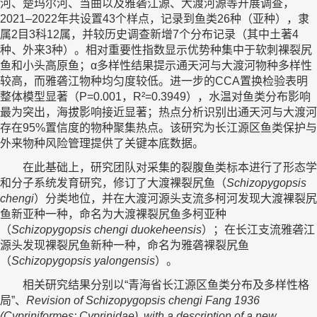
河、楚玛尔河、当曲以及雅砻江源、大渡河源等开展调查，
2021–2022年共设置43个样点，记录到鱼类26种（亚种），隶
属2目3科12属，并较历史调查新增7个分布记录（其中土著4
种、外来3种）。相对重要性指数显示优势种集中于软刺裸裂尻
鱼和小头高原鱼；α多样性结果提示通天河与大渡河物种多样性
较高，而雅砻江物种均匀度较低。进一步的CCA置换检验表明
整体模型显著（P=0.001，R²=0.3949），水温对鱼类分布影响
最为突出，海拔影响接近显著；热点分析识别出通天河与大渡河
存在95%置信度的物种聚集热点。该研究为长江源区鱼类保护与
外来物种风险管理提供了关键本底数据。
在此基础上，研究团队对采集的裂腹鱼类标本进行了形态学
和分子系统发育研究，修订了大渡裸裂尻鱼（
Schizopygopsis
chengi
）分类地位，并在大渡河源头支流多柯河发现大渡裸裂尻
鱼新亚种一种，命名为大渡裸裂尻鱼多柯亚种
（
Schizopygopsis chengi duokeheensis
）；在长江支流雅砻江
源头发现裸裂尻鱼新种一种，命名为雅砻裸裂尻鱼
（
Schizopygopsis yalongensis
）。
相关研究结果分别以“青海省长江源区鱼类分布及多样性格
局”、
Revision of Schizopygopsis chengi Fang 1936
(Cypriniformes: Cyprinidae), with a description of a new