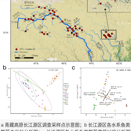
a 青藏高原长江源区调查采样点示意图；b 长江源区各水系鱼类