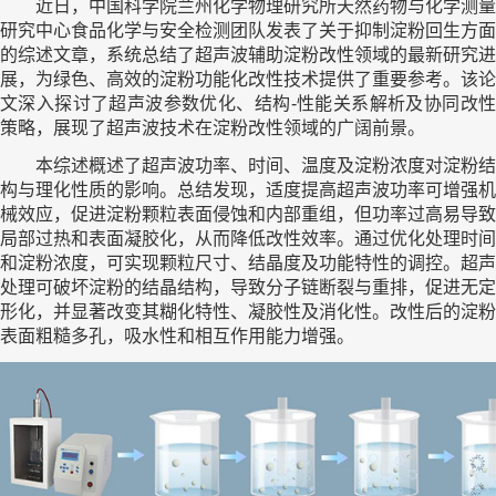
近日，中国科学院兰州化学物理研究所天然药物与化学测量
研究中心食品化学与安全检测团队发表了关于抑制淀粉回生方面
的综述文章，系统总结了超声波辅助淀粉改性领域的最新研究进
展，为绿色、高效的淀粉功能化改性技术提供了重要参考。该论
文深入探讨了超声波参数优化、结构-性能关系解析及协同改性
策略，展现了超声波技术在淀粉改性领域的广阔前景。
本综述概述了超声波功率、时间、温度及淀粉浓度对淀粉结
构与理化性质的影响。总结发现，适度提高超声波功率可增强机
械效应，促进淀粉颗粒表面侵蚀和内部重组，但功率过高易导致
局部过热和表面凝胶化，从而降低改性效率。通过优化处理时间
和淀粉浓度，可实现颗粒尺寸、结晶度及功能特性的调控。超声
处理可破坏淀粉的结晶结构，导致分子链断裂与重排，促进无定
形化，并显著改变其糊化特性、凝胶性及消化性。改性后的淀粉
表面粗糙多孔，吸水性和相互作用能力增强。