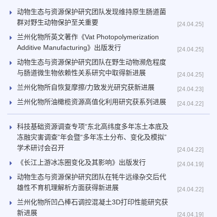
动物生态与资源保护研究团队发现维持原生肠道菌
群对野生动物保护至关重要
[24.04.25]
兰州化物所英文著作《Vat Photopolymerization
Additive Manufacturing》出版发行
[24.04.25]
动物生态与资源保护研究团队在野生动物濒危程度
与肠道微生物依赖性关系研究中取得新进展
[24.04.25]
兰州化物所自恢复摩擦/力致发光研究获新进展
[24.04.23]
兰州化物所油橄榄资源高值化利用研究获系列进展
[24.04.22]
科技基础资源调查专项“东北高纬度多年冻土本底及
冻融灾害调查”年会暨“多年冻土分布、变化及模拟”
学术研讨会召开
[24.04.22]
《长江上游冰冻圈变化及其影响》出版发行
[24.04.19]
动物生态与资源保护研究团队在牦牛远缘杂交后代
雄性不育机理解析方面获得新进展
[24.04.22]
兰州化物所凹凸棒石调控混凝土3D打印性能研究获
新进展
[24.04.19]