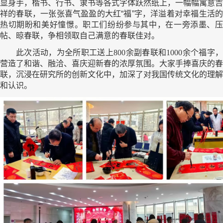
显身手，楷书、行书、隶书等各式字体跃然纸上，一幅幅寓意吉
祥的春联，一张张喜气盈盈的大红“福”字，洋溢着对幸福生活的
热切期盼和美好憧憬。职工们纷纷参与其中，在一旁添墨、压
帖、晾春联，争相领取自己满意的春联佳对。
此次活动，为全所职工送
上800余副春联和1000余个
福字
营造了和谐、融洽、喜庆迎新春的浓厚氛围。大家手捧喜庆的春
联，沉浸在研究所的创新文化中，加深了对我国传统文化的理解
和认识。