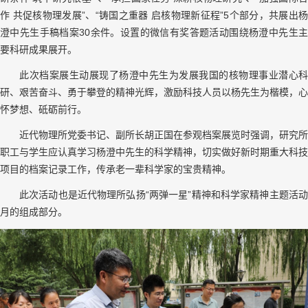
作 共促核物理发展”、“铸国之重器 启核物理新征程”
5
个部分，共展出
澄中先生手稿档案
30
余件。设置的微信有奖答题活动围绕杨澄中先生
要科研成果展开。
此次档案展生动展现了杨澄中先生为发展我国的核物理事业潜心科
研、艰苦奋斗、勇于攀登的精神光辉，激励科技人员以杨先生为楷模，心
怀梦想、砥砺前行。
近代物理所党委书记、副所长胡正国在参观档案展览时强调，研究所
职工与学生应认真学习杨澄中先生的科学精神，切实做好新时期重大科技
项目的档案记录工作，传承老一辈科学家的宝贵精神。
此次活动也是近代物理所弘扬“两弹一星”精神和科学家精神主题活动
月的组成部分。