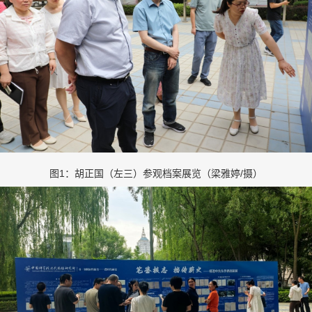
图
1
：胡正国（左三）参观档案展览（梁雅婷
/
摄）