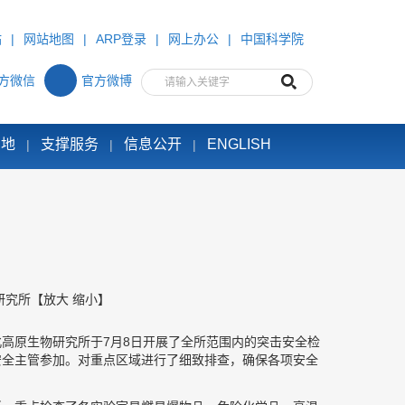
站
|
网站地图
|
ARP登录
|
网上办公
|
中国科学院
方微信
官方微博
园地
支撑服务
信息公开
ENGLISH
|
|
|
研究所
【
放大
缩小
】
高原生物研究所于7月8日开展了全所范围内的突击安全检
安全主管参加。对重点区域进行了细致排查，确保各项安全