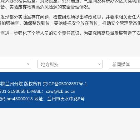
组深入办公楼实验室、消防设施、公共通道、气瓶间及科研办公区关键场
设备、实验废弃物等高危风险源的安全管理情况。
中发现部分实验室存在问题，检查组现场提出整改意见，并要求相关责任人
续将加强抽查，确保整改到位。要始终把安全放在首位，推动安全管理常态
检查进一步强化了全所人员的安全责任意识，为研究所高质量发展营造了
院兰州分院 版权所有 京ICP备05002857号-1
1-2198855 E-MAIL：
czw@lzb.ac.cn
码:bm48000013 地址：兰州市天水中路6号