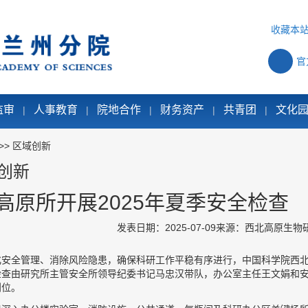
收藏本
官
监审
人事教育
院地合作
财务资产
共青团
文化
|
|
|
|
|
>>
区域创新
创新
高原所开展2025年夏季安全检查
发表日期：2025-07-09
来源：西北高原生物
化安全管理、消除风险隐患，确保科研工作平稳有序进行，中国科学院西北
检查由研究所主管安全所领导纪委书记马忠汉带队，办公室主任王文娟和
到位。