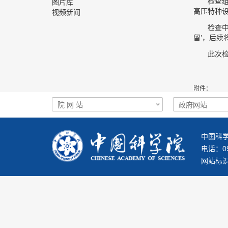
检查
图片库
高压特种
视频新闻
检查
留’，后
此次
附件：
中国科学
电话：093
网站标识