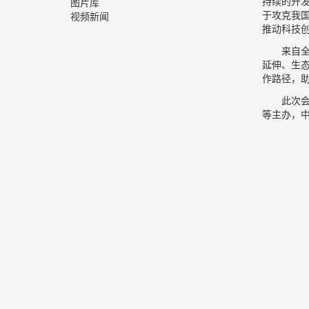
持续的开
图片库
于攻克我
视频新闻
推动科技
来自
延伸、生
作路径，
此次
等主办，