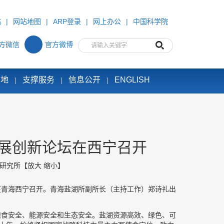
站
|
网站地图
|
ARP登录
|
网上办公
|
中国科学院
方微信
官方微博
园地
支撑服务
信息公开
ENGLISH
|
|
|
展创新论坛在西宁召开
研究所
【
放大
缩小
】
在青海西宁召开。青海盐湖所副所长（主持工作）郑诗礼出
粮食安全、能源安全和生态安全。盐湖资源高效、绿色、可