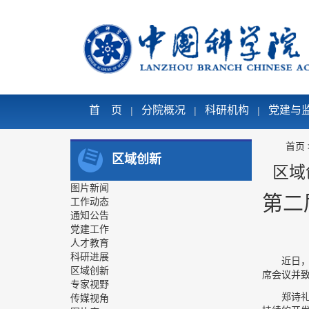
首 页
分院概况
科研机构
党建与
|
|
|
首页
区域创新
区域
图片新闻
第二
工作动态
通知公告
党建工作
人才教育
科研进展
近日
区域创新
席会议并
专家视野
郑诗
传媒视角